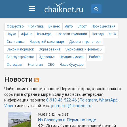
Общество
Политика
Бизнес
Авто
Спорт
Происшествия
Наука
Афиша
Культура
Новости компаний
Погода
ЖКХ
Статистика
Народный календарь
Дороги и транспорт
Закон и порядок
Образование
Экономика и финансы
Благоустройство
Здоровье
Недвижимость
Работа
Фотофакт
Экология
СВО
Наше будущее
Новости
Чайковские новости, новости Пермского края, а также важные
события в стране и мире. Если у вас есть интересная
информация, звоните
8-919-46-522-46
(
Telegram
,
WhatsApp
,
Viber
) или высылайте на
journalist@chaiknet.ru
19.02 [12:52]
3 661
Из Сарапула в Пермь по воде
В 2025 году будет запущен новый речной