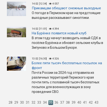
14.02 [12:34]
4 057
Прикамцам обещают снежные выходные
О погоде в Пермском крае на предстоящие
выходные рассказывают синоптики.
14.02 [11:01]
4 394
На Бурёнке появится новый клуб
В этом году начнут возводить новый СДК в
посёлке Бурёнка и обновят сельские клубы в
Зипуново и Большом Букоре.
13.02 [16:30]
4 326
Более пяти тысяч бесплатных посылок на
фронт
Почта России за 2024 год отправила из
различных территорий Пермского края
почти пять с половиной тысяч бесплатных
посылок для военнослужащих в зону
проведения СВО.
28
29
30
31
32
33
34
35
36
37
38
39
40
41
42
43