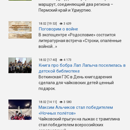
маршрут, соединяющий два региона –
Пермский край и Удмуртию.
18.02 [19:53]
3 639
Поговорим о войне
В экспоцентре «Родословие» состоится
литературная встреча «Строки, опалённые
войной…»
18.02 [17:40]
4 173
Книга про бобра Лап Лапыча поселилась в
детской библиотеке
Воткинская ГЭС в День книгодарения
сделала для чайковских детей ценный
подарок.
18.02 [14:11]
3 580
Максим Альчиков стал победителем
«Ночных полётов»
Чайковский прыгун на лыжах с трамплина
стал победителем всероссийских