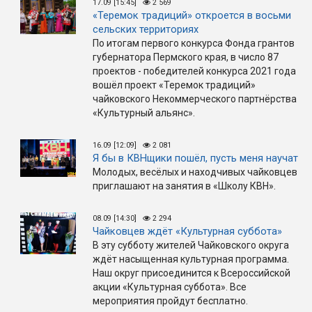
17.09 [15:45]
2 569
«Теремок традиций» откроется в восьми
сельских территориях
По итогам первого конкурса Фонда грантов
губернатора Пермского края, в число 87
проектов - победителей конкурса 2021 года
вошёл проект «Теремок традиций»
чайковского Некоммерческого партнёрства
«Культурный альянс».
16.09 [12:09]
2 081
Я бы в КВНщики пошёл, пусть меня научат
Молодых, весёлых и находчивых чайковцев
приглашают на занятия в «Школу КВН».
08.09 [14:30]
2 294
Чайковцев ждёт «Культурная суббота»
В эту субботу жителей Чайковского округа
ждёт насыщенная культурная программа.
Наш округ присоединится к Всероссийской
акции «Культурная суббота». Все
мероприятия пройдут бесплатно.