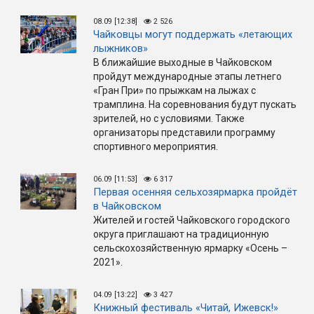
08.09 [12:38]
2 526
Чайковцы могут поддержать «летающих
лыжников»
В ближайшие выходные в Чайковском
пройдут международные этапы летнего
«Гран При» по прыжкам на лыжах с
трамплина. На соревнования будут пускать
зрителей, но с условиями. Также
организаторы представили программу
спортивного мероприятия.
06.09 [11:53]
6 317
Первая осенняя сельхозярмарка пройдёт
в Чайковском
Жителей и гостей Чайковского городского
округа приглашают на традиционную
сельскохозяйственную ярмарку «Осень –
2021».
04.09 [13:22]
3 427
Книжный фестиваль «Читай, Ижевск!»