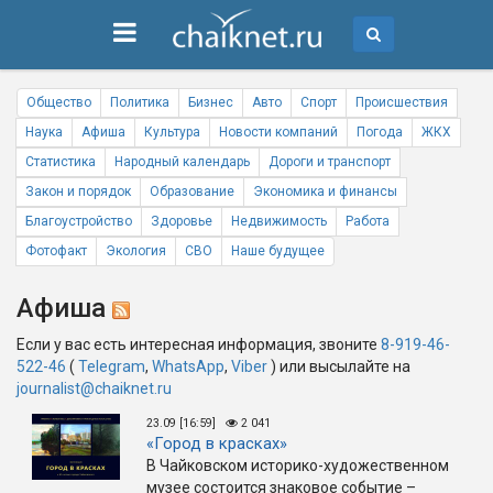
Общество
Политика
Бизнес
Авто
Спорт
Происшествия
Наука
Афиша
Культура
Новости компаний
Погода
ЖКХ
Статистика
Народный календарь
Дороги и транспорт
Закон и порядок
Образование
Экономика и финансы
Благоустройство
Здоровье
Недвижимость
Работа
Фотофакт
Экология
СВО
Наше будущее
Афиша
Если у вас есть интересная информация, звоните
8-919-46-
522-46
(
Telegram
,
WhatsApp
,
Viber
) или высылайте на
journalist@chaiknet.ru
23.09 [16:59]
2 041
«Город в красках»
В Чайковском историко-художественном
музее состоится знаковое событие –