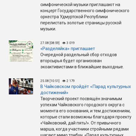
симфонической музыки приглашают на
концерт Государственного симфонического
оркестра Удмуртской Республики
перелистать золотые страницы русской
музыки.
27.08 [08:59]
3 019
«Разделяйка» приглашает
Очередной раздельный сбор отходов
вторсырья будет организован
экоактивистами в ближайшие выходные.
25.08 [10:51]
2 179
В Чайковском пройдёт «Парад культурных
достижений»
Творческий проект посвящён значимым
успехам Чайковского городского округа с
момента его основания, и тем достижениям,
которые стали возможны благодаря проекту
«Чайковский, дай пять!». От привычного
марша, когда участники стройными рядами
шагают мимо трибун, «Парад культурных