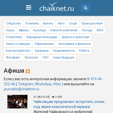
Общество
Политика
Бизнес
Авто
Спорт
Происшествия
Наука
Афиша
Культура
Новости компаний
Погода
ЖКХ
Статистика
Народный календарь
Дороги и транспорт
Закон и порядок
Образование
Экономика и финансы
Благоустройство
Здоровье
Недвижимость
Работа
Фотофакт
Экология
СВО
Наше будущее
Афиша
Если у вас есть интересная информация, звоните
8-919-46-
522-46
(
Telegram
,
WhatsApp
,
Viber
) или высылайте на
journalist@chaiknet.ru
31.08 [14:20]
2 039
Чайковцам предлагают встретить осень
под звуки классической музыки
Жителей Чайковского и любителей