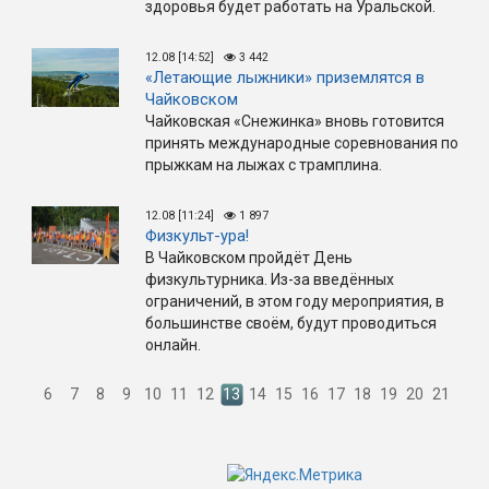
здоровья будет работать на Уральской.
12.08 [14:52]
3 442
«Летающие лыжники» приземлятся в
Чайковском
Чайковская «Снежинка» вновь готовится
принять международные соревнования по
прыжкам на лыжах с трамплина.
12.08 [11:24]
1 897
Физкульт-ура!
В Чайковском пройдёт День
физкультурника. Из-за введённых
ограничений, в этом году мероприятия, в
большинстве своём, будут проводиться
онлайн.
6
7
8
9
10
11
12
13
14
15
16
17
18
19
20
21