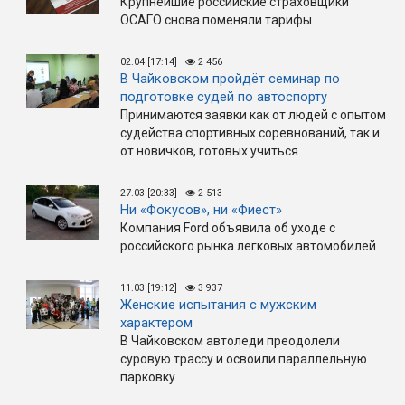
Крупнейшие российские страховщики
ОСАГО снова поменяли тарифы.
02.04 [17:14]
2 456
В Чайковском пройдёт семинар по
подготовке судей по автоспорту
Принимаются заявки как от людей с опытом
судейства спортивных соревнований, так и
от новичков, готовых учиться.
27.03 [20:33]
2 513
Ни «Фокусов», ни «Фиест»
Компания Ford объявила об уходе с
российского рынка легковых автомобилей.
11.03 [19:12]
3 937
Женские испытания с мужским
характером
В Чайковском автоледи преодолели
суровую трассу и освоили параллельную
парковку