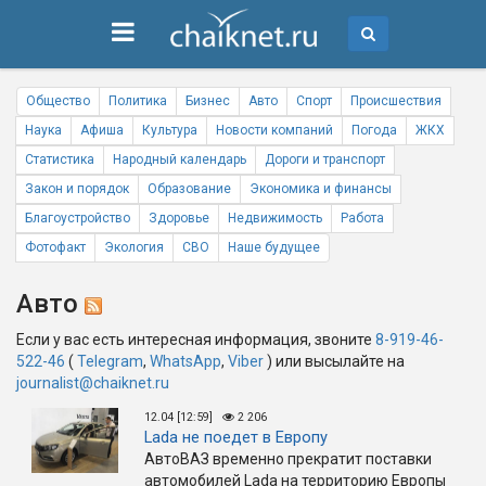
Общество
Политика
Бизнес
Авто
Спорт
Происшествия
Наука
Афиша
Культура
Новости компаний
Погода
ЖКХ
Статистика
Народный календарь
Дороги и транспорт
Закон и порядок
Образование
Экономика и финансы
Благоустройство
Здоровье
Недвижимость
Работа
Фотофакт
Экология
СВО
Наше будущее
Авто
Если у вас есть интересная информация, звоните
8-919-46-
522-46
(
Telegram
,
WhatsApp
,
Viber
) или высылайте на
journalist@chaiknet.ru
12.04 [12:59]
2 206
Lada не поедет в Европу
АвтоВАЗ временно прекратит поставки
автомобилей Lada на территорию Европы