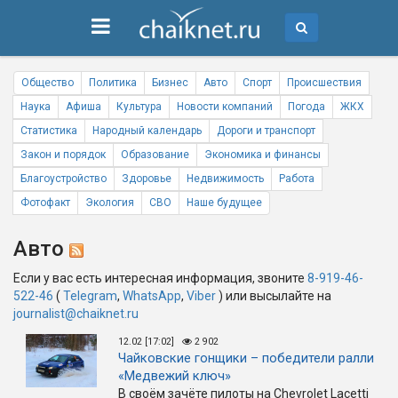
Общество
Политика
Бизнес
Авто
Спорт
Происшествия
Наука
Афиша
Культура
Новости компаний
Погода
ЖКХ
Статистика
Народный календарь
Дороги и транспорт
Закон и порядок
Образование
Экономика и финансы
Благоустройство
Здоровье
Недвижимость
Работа
Фотофакт
Экология
СВО
Наше будущее
Авто
Если у вас есть интересная информация, звоните
8-919-46-
522-46
(
Telegram
,
WhatsApp
,
Viber
) или высылайте на
journalist@chaiknet.ru
12.02 [17:02]
2 902
Чайковские гонщики – победители ралли
«Медвежий ключ»
В своём зачёте пилоты на Chevrolet Lacetti