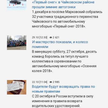
«Первый снег»: в Чайковском районе
прошли зимние автогонки
1 декабря в посёлке Марковский собрались
32 участника традиционного первенства
Чайковского по автомобильному
многоборью «Первый снег-2018».
29.10 [12:30]
2 621
И мастерство показали, и колесо
поменяли
В минувшую субботу, 27 октября, десять
команд боролись за титул лучшего
коллектива в соревновании по
автомобильному многоборью «Осенняя
колея-2018».
22.10 [11:04]
2 985
Водители будут возвращать права по
новым правилам
С 20 октября в России вступили в силу
изменения в правила возврата
водительских удостоверений.