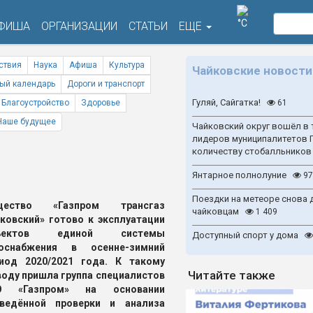
°C
ФИША
ОРГАНИЗАЦИИ
СТАТЬИ
ЕЩЕ
ствия
Наука
Афиша
Культура
Чайковские новости
ый календарь
Дороги и транспорт
Гуляй, Сайгатка!
Благоустройство
Здоровье
61
Наше будущее
Чайковский округ вошёл в 
лидеров муниципалитетов 
количеству стобалльников
Янтарное полнолуние
97
Поездки на метеоре снова 
щество «Газпром трансгаз
чайковцам
1 409
ковский» готово к эксплуатации
ъектов единой системы
Доступный спорт у дома
зоснабжения в осенне-зимний
иод 2020/2021 года. К такому
Читайте также
оду пришла группа специалистов
О «Газпром» на основании
оведённой проверки и анализа