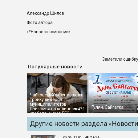
Александр Шилов
Фото автора
/*Новости компании/
Заметили ошибку
Популярные новости
Чайковский округ вошёл в
тройку лидеров
муниципалитетов
Гуляй, Сайгатка!
Прикамья по количеству
472
стобалльников ЕГЭ
Другие новости раздела «Новост
2 621
05.06 [17:01]