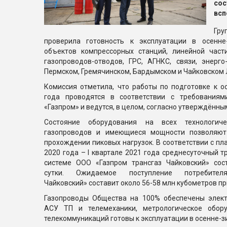
со
всп
Гру
проверила готовность к эксплуатации в осенне
объектов компрессорных станций, линейной част
газопроводов-отводов, ГРС, АГНКС, связи, энерг
Пермском, Гремячинском, Бардымском и Чайковском
Комиссия отметила, что работы по подготовке к о
года проводятся в соответствии с требования
«Газпром» и ведутся, в целом, согласно утверждённы
Состояние оборудования на всех технологиче
газопроводов и имеющиеся мощности позволяют 
прохождении пиковых нагрузок. В соответствии с пл
2020 года – I квартале 2021 года среднесуточный т
системе ООО «Газпром трансгаз Чайковский» сос
сутки. Ожидаемое поступление потребите
Чайковский» составит около 56-58 млн кубометров пр
Газопроводы Общества на 100% обеспечены элект
АСУ ТП и телемеханики, метрологическое обору
телекоммуникаций готовы к эксплуатации в осенне-з