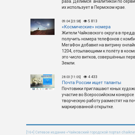
раза. Делимся аналитикой по серви
их использует в Пермском крае.
5 813
09.04 [23:58]
«Космические» номера
Жители Чайковского округа в пред
получить номера телефонов с комб
МегаФон добавил на витрину онлай
1204, отсылающими к полёту в космо
это число витков, совершённых пе
Земли.
4 433
28.03 [11:05]
Почта России ищет таланты
Почтовики приглашают юных художн
участие во Всероссийском конкурсе
творческую работу разместят на п
маркированной открытке.
[16+] Сетевое издание «Чайковский городской портал chaikne