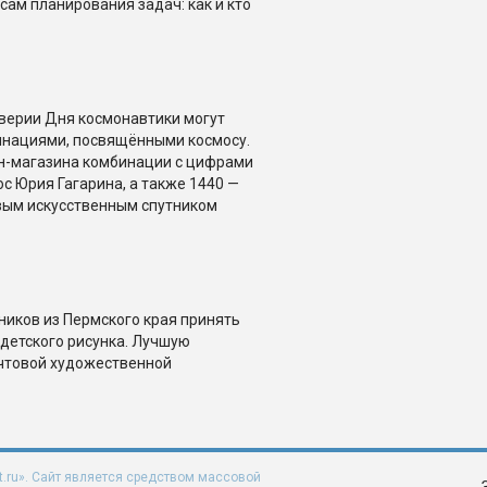
сам планирования задач: как и кто
дверии Дня космонавтики могут
инациями, посвящёнными космосу.
н-магазина комбинации с цифрами
с Юрия Гагарина, а также 1440 —
рвым искусственным спутником
иков из Пермского края принять
 детского рисунка. Лучшую
очтовой художественной
t.ru». Сайт является средством массовой