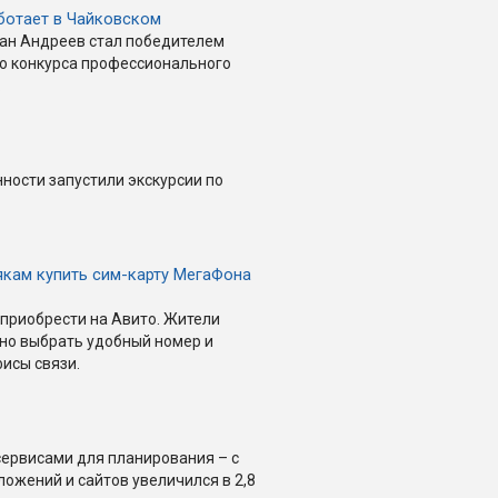
ботает в Чайковском
ан Андреев стал победителем
го конкурса профессионального
.
ности запустили экскурсии по
якам купить сим-карту МегаФона
приобрести на Авито. Жители
ьно выбрать удобный номер и
исы связи.
сервисами для планирования – с
ложений и сайтов увеличился в 2,8