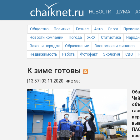
НОВОСТИ
ДУМА
А
Общество
Политика
Бизнес
Авто
Спорт
Происше
Новости компаний
Погода
ЖКХ
Статистика
Народн
Закон и порядок
Образование
Экономика и финансы
Недвижимость
Работа
Фотофакт
Экология
СВО
К зиме готовы
[13:57] 03.11.2020
2 586
Об
Чай
об
га
пер
выв
ПА
пр