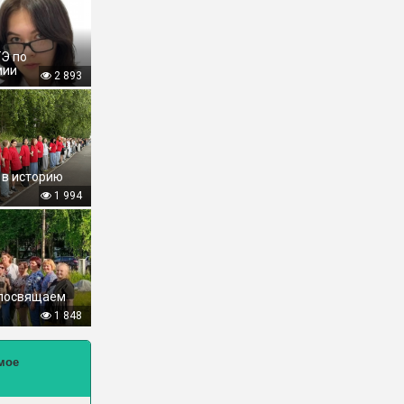
ГЭ по
мии
2 893
 в историю
1 994
 посвящаем
1 848
мое