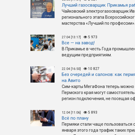
Лучший газосварщик Прикамья ра
Чайковский электрогазосварщик Ив
регионального этапа Всероссийско
мастерства «Лучший по профессии»
5 973
27.04 [13:17]
Все — на завод!
В Прикамье в честь Года промышлен
ведущим предприятиям.
10 827
22.04 [16:50]
Без очередей и салонов: как перм
на Авито
Сим-карты МегаФона теперь можно 
Пермского края могут самостоятел
регион подключения, не посещая оф
5 893
12.04 [11:06]
Всё по плану
Пермяки стали чаще пользоваться 
января этого года трафик таких при