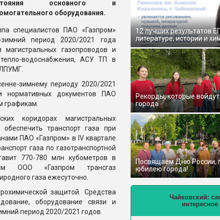
стояния основного и
омогательного оборудования.
ппа специалистов ПАО «Газпром»
12 лучших результатов Е
литературе, истории и хи
-зимний период 2020/2021 года
и магистральных газопроводов и
о-тепло-водоснабжения, АСУ ТП в
 ЛПУМГ.
сенне-зимнему периоду 2020/2021
ми нормативных документов ПАО
Рекорды, которые войдут
м графикам.
города
ских коридорах магистральных
обеспечить транспорт газа при
анами ПАО «Газпром» в IV квартале
ранспорт газа по газотранспортной
тавит 770-780 млн кубометров в
Посвящаем Дню России,
лям ООО «Газпром трансгаз
юбилею города!
иродного газа ежесуточно.
рохимической защитой. Средства
Чайковский: са
дование, оборудование связи и
интересное
имний период 2020/2021 годов.