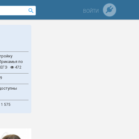
ВОЙТИ
тройку
Прикамья по
 ЕГЭ
472
9
доступны
1 575