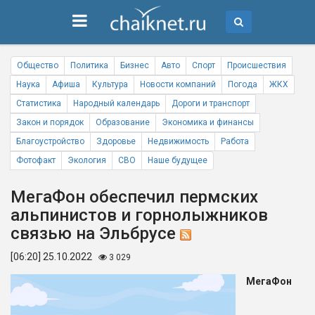
Общество
Политика
Бизнес
Авто
Спорт
Происшествия
Наука
Афиша
Культура
Новости компаний
Погода
ЖКХ
Статистика
Народный календарь
Дороги и транспорт
Закон и порядок
Образование
Экономика и финансы
Благоустройство
Здоровье
Недвижимость
Работа
Фотофакт
Экология
СВО
Наше будущее
МегаФон обеспечил пермских
альпинистов и горнолыжников
связью на Эльбрусе
[06:20] 25.10.2022
3 029
МегаФон