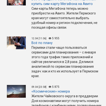
купить сим-карту МегаФона на Авито
Сим-карты МегаФона теперь можно
приобрести на Авито. Жители Пермского
края могут самостоятельно выбрать
удобный номер и регион подключения, не
посещая офисы связи.
5 955
12.04 [11:06]
Всё по плану
Пермяки стали чаще пользоваться
сервисами для планирования – с января
этого года трафик таких приложений и
сайтов увеличился в 2,8 раза. Делимся
аналитикой по сервисам планирования
задач: как и кто их использует в Пермском
крае.
5 875
09.04 [23:58]
«Космические» номера
Жители Чайковского округа в преддверии
Дня космонавтики могут получить номера
телефонов с комбинациями, посвящёнными