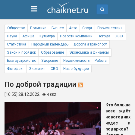
Общество
Политика
Бизнес
Авто
Спорт
Происшествия
Наука
Афиша
Культура
Новости компаний
Погода
ЖКХ
Статистика
Народный календарь
Дороги и транспорт
Закон и порядок
Образование
Экономика и финансы
Благоустройство
Здоровье
Недвижимость
Работа
Фотофакт
Экология
СВО
Наше будущее
По доброй традиции
[16:55] 28.12.2022
4 882
Кто больше
всех ждёт
новогодних
чудес и
подарков?