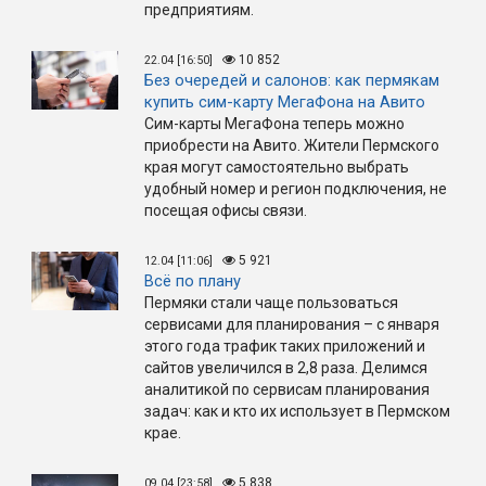
предприятиям.
10 852
22.04 [16:50]
Без очередей и салонов: как пермякам
купить сим-карту МегаФона на Авито
Сим-карты МегаФона теперь можно
приобрести на Авито. Жители Пермского
края могут самостоятельно выбрать
удобный номер и регион подключения, не
посещая офисы связи.
5 921
12.04 [11:06]
Всё по плану
Пермяки стали чаще пользоваться
сервисами для планирования – с января
этого года трафик таких приложений и
сайтов увеличился в 2,8 раза. Делимся
аналитикой по сервисам планирования
задач: как и кто их использует в Пермском
крае.
5 838
09.04 [23:58]