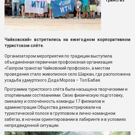
трансгаз
Чайковский» встретились на ежегодном корпоративном
туристском слёте.
Организатором мероприятия по традиции выступила
объединённая первичная профсоюзная организация
«Газпром трансгаз Чайковский профсоюз», а местом
проведения стало живописное село Шаркан, где расположена
усадьба удмуртского Деда Мороза – Тол Бабая.
Программа туристского слёта была насыщена творческими и
спортивными состязаниями. Свою физическую подготовку,
смекалку и сплочённость команды 17 филиалов и
администрации Общества демонстрировали на
туристической полосе в групповом и лично-командном
забегах, в ночном ориентировании в лабиринте и в условиях
непредвиденной ситуации.