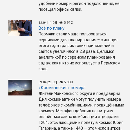
удобный номер и регион подключения, не
посещая офисы связи.
5 912
12.04 [11:06]
Всё по плану
Пермяки стали чаще пользоваться
сервисами для планирования – с января
этого года трафик таких приложений и
сайтов увеличился в 2,8 раза. Делимся
аналитикой по сервисам планирования
задач: как и кто их использует в Пермском
крае.
5 830
09.04 [23:58]
«Космические» номера
Жители Чайковского округа в преддверии
Дня космонавтики могут получить номера
телефонов с комбинациями, посвящёнными
космосу. МегаФон добавил на витрину
онлайн-магазина комбинации с цифрами
1204, отсылающими к полёту в космос Юрия
Гагарина, а также 1440 — это число витков,