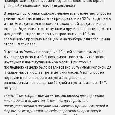
приобретали гаджеты, ориентируясь на советы экспертов,
учителей и пожелания самих школьников.
В период подготовки к школе сильнее всего взлетает спрос на
умные часы. Так, в августе их приобретали на 92 % чаще, чем в
июле. Это один самых высоких показателей среди регионов
страны. Родители также покупали и другие полезные гаджеты
для детей — спрос на колонки вырос почти на 10 % по
сравнению с прошлым месяцем, а на приборы для освещения
стола — в три раза.
В целом по России в последние 10 дней августа суммарно
было продано почти 40 % всех смарт-часов, умных колонок,
ноутбуков и ламп, купленных за месяц. При этом на
последнюю неделю было реализовано 30 % умных колонок, 20
% смарт-часов и более трети детских часов. А вот спрос на
ноутбуки в течение всего августа был довольно
равномерным: на последние 10 дней августа пришлось 12 %
покупок.
«
Канун 1 сентября – всегда активный период для родителей
школьников и студентов. И если когда-то речь шла
преимущественно о покупке канцелярских принадлежностей и
формы, то сегодня сложно себе представить подготовку к