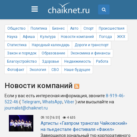
Общество
Политика
Бизнес
Авто
Спорт
Происшествия
Наука
Афиша
Культура
Новости компаний
Погода
ЖКХ
Статистика
Народный календарь
Дороги и транспорт
Закон и порядок
Образование
Экономика и финансы
Благоустройство
Здоровье
Недвижимость
Работа
Фотофакт
Экология
СВО
Наше будущее
Новости компаний
Если у вас есть интересная информация, звоните
8-919-46-
522-46
(
Telegram
,
WhatsApp
,
Viber
) или высылайте на
journalist@chaiknet.ru
09.10 [16:51]
4 635
Артисты «Газпром трансгаз Чайковский»
на пьедестале фестиваля «Факел»
Завершился зональный тур корпоративного