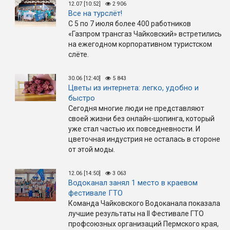
12.07 [10:52]
2 906
Все на турслёт!
С 5 по 7 июля более 400 работников
«Газпром трансгаз Чайковский» встретились
на ежегодном корпоративном туристском
слёте.
30.06 [12:40]
5 843
Цветы из интернета: легко, удобно и
быстро
Сегодня многие люди не представляют
своей жизни без онлайн-шопинга, который
уже стал частью их повседневности. И
цветочная индустрия не осталась в стороне
от этой моды.
12.06 [14:50]
3 063
Водоканал занял 1 место в краевом
фестивале ГТО
Команда Чайковского Водоканала показала
лучшие результаты на II Фестивале ГТО
профсоюзных организаций Пермского края,