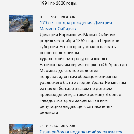
1991 по 2020 годы.
4 306
06.11 [19:39]
170 лет со дня рождения Дмитрия
Мамина-Сибиряка
Дмитрий Наркисович Мамин-Сибиряк
родился 6 ноября 1852 года в Пермской
губернии. Его по праву можно назвать
основоположником
«уральской» литературной школы.
Написанная им серия очерков «От Урала до
Москвы» до сих пор является
непревзойдённым образцом описания
уральского быта и людей Урала. Но многим
из нас он больше знаком по детским
произведениям, а также роману «Горное
гнездо», который закрепил за ним
репутацию выдающегося писателя-
реалиста.
6 288
26.10 [08:56]
Одна рабочая неделя ноября окажется