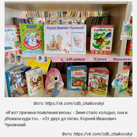
Фото:
https://vk.com/cdb_chaikovskyi
«И вот причина появления весны: - Зиме стало холодно, она и
убежала куда-то»,
- «От двух до пяти», Корней Иванович
Чуковский.
Фото
:
https://vk.com/cdb_chaikovskyi