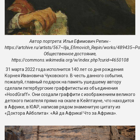
Автор портрета: Илья Ефимович Репин -
https://artchive.ru/artists/567~Ilja_Efimovich_Repin/works/489435~P
Общественное достояние,
https://commons.wikimedia.org/w/index.php?curid=4650108
31 марта 2022 года исполнится 140 лет со дня рождения
Корнея Ивановича Чуковского. В честь данного события,
пожалуй, главный подарок на память ушедшему автору
сделали петербургские граффитисты из объединения
«HoodGraff». Они создали граффити с изображением великого
детского писателя прямо на скале в Кейптауне, что находится
в Африке, в ЮАР, написав рядом знаменитую цитату из
«Доктора Айболита»: «Ай да Африка! Что за Африка».