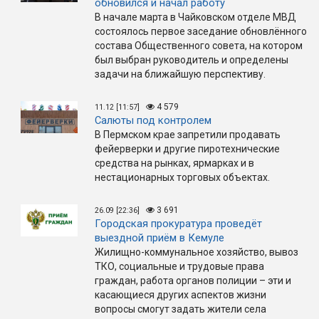
обновился и начал работу
В начале марта в Чайковском отделе МВД
состоялось первое заседание обновлённого
состава Общественного совета, на котором
был выбран руководитель и определены
задачи на ближайшую перспективу.
4 579
11.12 [11:57]
Салюты под контролем
В Пермском крае запретили продавать
фейерверки и другие пиротехнические
средства на рынках, ярмарках и в
нестационарных торговых объектах.
3 691
26.09 [22:36]
Городская прокуратура проведёт
выездной приём в Кемуле
Жилищно-коммунальное хозяйство, вывоз
ТКО, социальные и трудовые права
граждан, работа органов полиции – эти и
касающиеся других аспектов жизни
вопросы смогут задать жители села