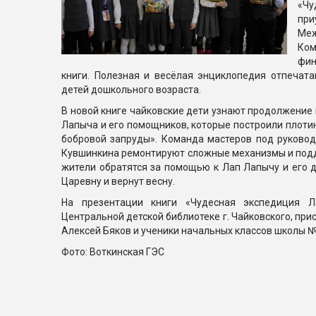
«Чу
п
Меж
Ко
фин
книги. Полезная и весёлая энциклопедия отпечата
детей дошкольного возраста.
В новой книге чайковские дети узнают продолжение 
Лапыча и его помощников, которые построили плотин
бобровой запруды». Команда мастеров под руково
Кувшинкина ремонтируют сложные механизмы и подд
жители обратятся за помощью к Лап Лапычу и его 
Царевну и вернут весну.
На презентации книги «Чудесная экспедиция 
Центральной детской библиотеке г. Чайковского, при
Алексей Бяков и ученики начальных классов школы №
Фото: Воткинская ГЭС