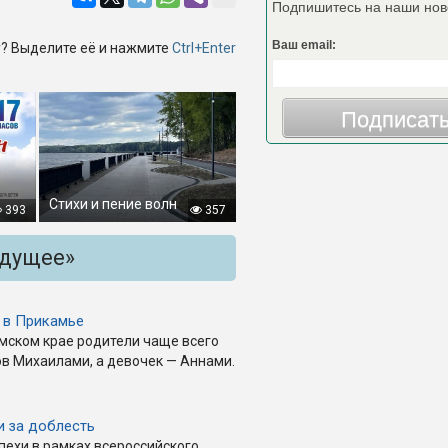
Подпишитесь на наши нов
Ваш email:
? Выделите её и нажмите
Ctrl+Enter
Подписат
Стихи и пение волн
393
357
удущее»
 в Прикамье
рмском крае родители чаще всего
 Михаилами, а девочек — Аннами.
и за доблесть
пехи в рамках всероссийского