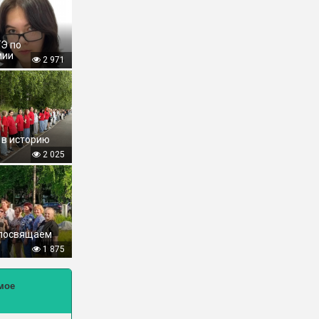
ГЭ по
мии
2 971
 в историю
2 025
 посвящаем
1 875
мое