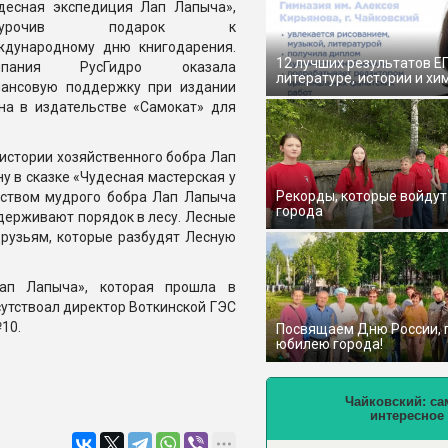
десная экспедиция Лап Лапыча»,
риурочив подарок к
дународному дню книгодарения.
12 лучших результатов Е
мпания РусГидро оказала
литературе, истории и хи
ансовую поддержку при издании
на в издательстве «Самокат» для
истории хозяйственного бобра Лап
у в сказке «Чудесная мастерская у
Рекорды, которые войдут
дством мудрого бобра Лап Лапыча
города
ерживают порядок в лесу. Лесные
друзьям, которые разбудят Лесную
Лап Лапыча», которая прошла в
сутствоал директор Воткинской ГЭС
10.
Посвящаем Дню России,
юбилею города!
Чайковский: са
интересное