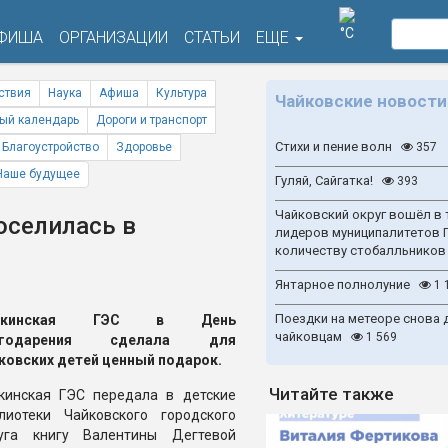
°C
ФИША
ОРГАНИЗАЦИИ
СТАТЬИ
ЕЩЕ
ствия
Наука
Афиша
Культура
Чайковские новости
ый календарь
Дороги и транспорт
Стихи и пение волн
Благоустройство
Здоровье
357
Наше будущее
Гуляй, Сайгатка!
393
Чайковский округ вошёл в 
оселилась в
лидеров муниципалитетов 
количеству стобалльников
Янтарное полнолуние
1 
Поездки на метеоре снова 
ткинская ГЭС в День
чайковцам
1 569
игодарения сделала для
ковских детей ценный подарок.
Читайте также
кинская ГЭС передала в детские
лиотеки Чайковского городского
уга книгу Валентины Дегтевой