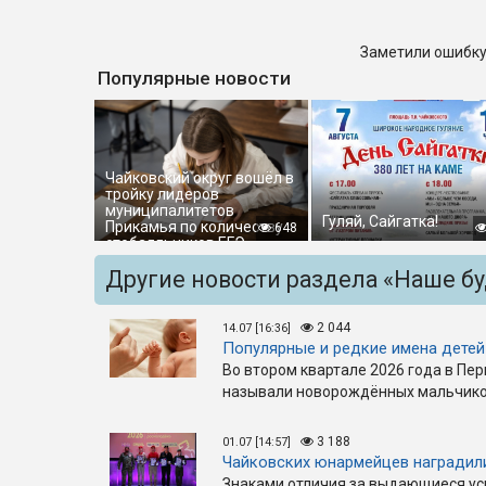
Заметили ошибку
Популярные новости
Чайковский округ вошёл в
тройку лидеров
муниципалитетов
Гуляй, Сайгатка!
Прикамья по количеству
648
стобалльников ЕГЭ
Другие новости раздела «Наше б
2 044
14.07 [16:36]
Популярные и редкие имена детей
Во втором квартале 2026 года в Пе
называли новорождённых мальчиков
3 188
01.07 [14:57]
Чайковских юнармейцев наградил
Знаками отличия за выдающиеся ус