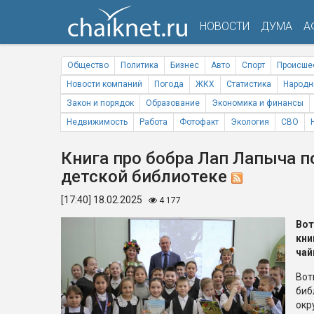
НОВОСТИ
ДУМА
А
Общество
Политика
Бизнес
Авто
Спорт
Происше
Новости компаний
Погода
ЖКХ
Статистика
Народн
Закон и порядок
Образование
Экономика и финансы
Недвижимость
Работа
Фотофакт
Экология
СВО
Книга про бобра Лап Лапыча п
детской библиотеке
[17:40] 18.02.2025
4 177
Во
кн
чай
Вот
биб
окр