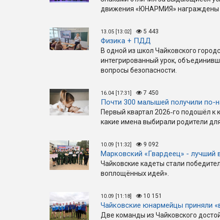
движения «ЮНАРМИЯ» награжден
5 443
13.05 [13:02]
Физика + ПДД
В одной из школ Чайковского город
интегрированный урок, объединивш
вопросы безопасности.
7 450
16.04 [17:31]
Почти 300 малышей получили по-
Первый квартал 2026‑го подошёл к 
какие имена выбирали родители для
9 092
10.09 [11:32]
Марковский «Гвардеец» - лучший 
Чайковские кадеты стали победите
воплощённых идей».
10 151
10.09 [11:18]
Чайковские юнармейцы приняли «
Две команды из Чайковского достой