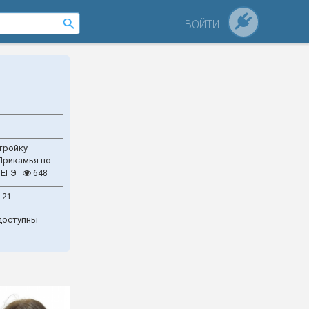
ВОЙТИ
тройку
Прикамья по
 ЕГЭ
648
121
доступны