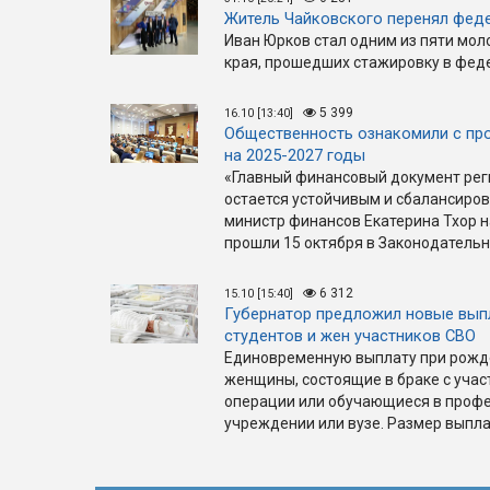
Житель Чайковского перенял фед
Иван Юрков стал одним из пяти мо
края, прошедших стажировку в феде
5 399
16.10 [13:40]
Общественность ознакомили с пр
на 2025-2027 годы
«Главный финансовый документ рег
остается устойчивым и сбалансиро
министр финансов Екатерина Тхор н
прошли 15 октября в Законодательн
6 312
15.10 [15:40]
Губернатор предложил новые вып
студентов и жен участников СВО
Единовременную выплату при рожде
женщины, состоящие в браке с уча
операции или обучающиеся в проф
учреждении или вузе. Размер выпла