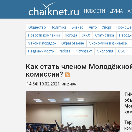
НОВОСТИ
ДУМА
А
Общество
Политика
Бизнес
Авто
Спорт
Происше
Новости компаний
Погода
ЖКХ
Статистика
Народн
Закон и порядок
Образование
Экономика и финансы
Недвижимость
Работа
Фотофакт
Экология
СВО
Как стать членом Молодёжной
комиссии?
[14:54] 19.02.2021
2 406
ТИК
объ
Мо
ком
Те
ком