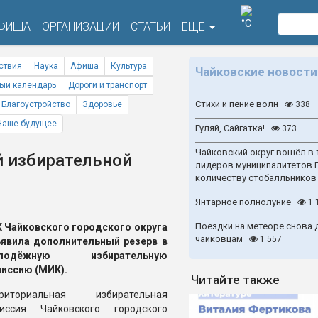
°C
ФИША
ОРГАНИЗАЦИИ
СТАТЬИ
ЕЩЕ
ствия
Наука
Афиша
Культура
Чайковские новости
ый календарь
Дороги и транспорт
Стихи и пение волн
Благоустройство
Здоровье
338
Наше будущее
Гуляй, Сайгатка!
373
Чайковский округ вошёл в 
 избирательной
лидеров муниципалитетов 
количеству стобалльников
Янтарное полнолуние
1 
Поездки на метеоре снова 
 Чайковского городского округа
чайковцам
1 557
явила дополнительный резерв в
лодёжную избирательную
иссию (МИК).
Читайте также
рриториальная избирательная
иссия Чайковского городского