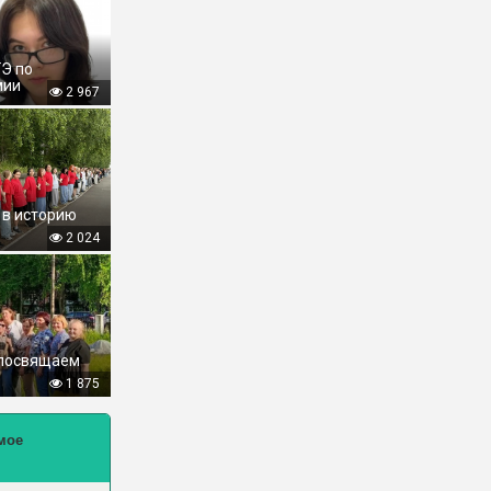
ГЭ по
мии
2 967
 в историю
2 024
 посвящаем
1 875
мое