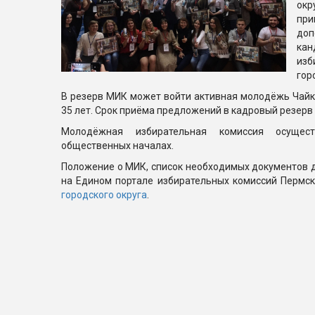
ок
пр
до
ка
изб
гор
В резерв МИК может войти активная молодёжь Чайков
35 лет. Срок приёма предложений в кадровый резерв 
Молодёжная избирательная комиссия осущес
общественных началах.
Положение о МИК, список необходимых документов д
на Едином портале избирательных комиссий Пермск
городского округа
.