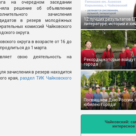
руга на очередном заседании
иняла решение об объявлении
полнительного зачисления
12 лучших результатов Е
ндидатов в резерв молодёжных
литературе, истории и хи
ирательных комиссий Чайковского
одского округа.
ского округа в возрасте от 16 до
продлиться до 1 марта.
твляет свою деятельность на
Рекорды, которые войдут
города
ля зачисления в резерв находится
ого края,
раздел ТИК Чайковского
Посвящаем Дню России,
юбилею города!
Чайковский: са
интересное