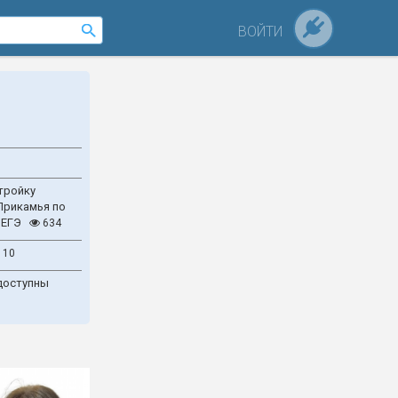
ВОЙТИ
тройку
Прикамья по
 ЕГЭ
634
110
доступны