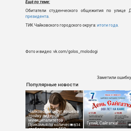
Ещё по теме:
Обитатели студенческого общежития по улице Д
президента
.
ТИК Чайковского городского округа:
итоги года
.
Фото и видео: vk.com/golos_molodogi
Заметили ошибку
Популярные новости
Чайковский округ вошёл в
тройку лидеров
муниципалитетов
Гуляй, Сайгатка!
Прикамья по количеству
634
стобалльников ЕГЭ