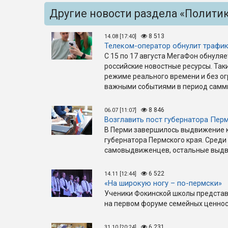
Другие новости раздела «Полити
8 513
14.08 [17:40]
Телеком-оператор обнулит трафик
С 15 по 17 августа МегаФон обнуля
российские новостные ресурсы. Так
режиме реального времени и без ог
важными событиями в период самм
8 846
06.07 [11:07]
Возглавить пост губернатора Пер
В Перми завершилось выдвижение 
губернатора Пермского края. Среди
самовыдвиженцев, остальные выдви
6 522
14.11 [12:44]
«На широкую ногу – по-пермски»
Ученики Фокинской школы представ
на первом форуме семейных ценност
6 231
31.10 [20:24]