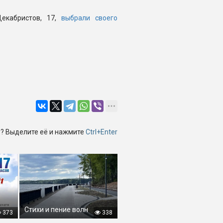
екабристов, 17,
выбрали своего
? Выделите её и нажмите
Ctrl+Enter
Стихи и пение волн
373
338