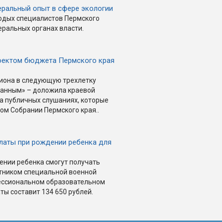
еральный опыт в сфере экологии
лодых специалистов Пермского
ральных органах власти.
оектом бюджета Пермского края
иона в следующую трехлетку
ванным» – доложила краевой
а публичных слушаниях, которые
ом Собрании Пермского края..
латы при рождении ребенка для
нии ребенка смогут получать
стником специальной военной
ессиональном образовательном
ты составит 134 650 рублей.