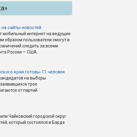
ка»
 на сайты новостей
ет мобильный интернет на ведущие
им образом пользователи смогут в
раничений следить за всеми
ита Россия — США.
мского края готовы 11 человек
кандидатов на выборы
 заявившихся трое
гаются от партий.
или Чайковский городской округ
ей, который состоялся в Барде.