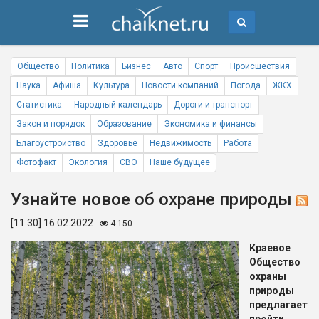
Общество
Политика
Бизнес
Авто
Спорт
Происшествия
Наука
Афиша
Культура
Новости компаний
Погода
ЖКХ
Статистика
Народный календарь
Дороги и транспорт
Закон и порядок
Образование
Экономика и финансы
Благоустройство
Здоровье
Недвижимость
Работа
Фотофакт
Экология
СВО
Наше будущее
Узнайте новое об охране природы
[11:30] 16.02.2022
4 150
Краевое
Общество
охраны
природы
предлагает