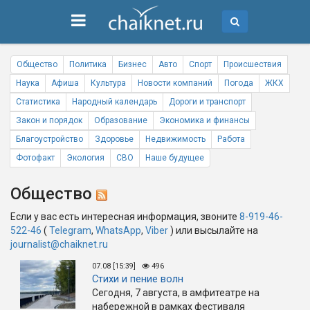
Общество
Политика
Бизнес
Авто
Спорт
Происшествия
Наука
Афиша
Культура
Новости компаний
Погода
ЖКХ
Статистика
Народный календарь
Дороги и транспорт
Закон и порядок
Образование
Экономика и финансы
Благоустройство
Здоровье
Недвижимость
Работа
Фотофакт
Экология
СВО
Наше будущее
Общество
Если у вас есть интересная информация, звоните
8-919-46-
522-46
(
Telegram
,
WhatsApp
,
Viber
) или высылайте на
journalist@chaiknet.ru
07.08 [15:39]
496
Стихи и пение волн
Сегодня, 7 августа, в амфитеатре на
набережной в рамках фестиваля