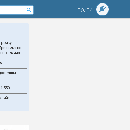
ВОЙТИ
тройку
Прикамья по
 ЕГЭ
443
5
доступны
1 550
яний»