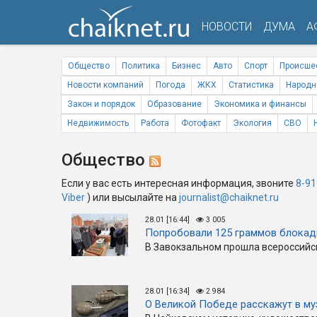
НОВОСТИ
ДУМА
А
Общество
Политика
Бизнес
Авто
Спорт
Происше
Новости компаний
Погода
ЖКХ
Статистика
Народн
Закон и порядок
Образование
Экономика и финансы
Недвижимость
Работа
Фотофакт
Экология
СВО
Общество
Если у вас есть интересная информация, звоните
8-91
Viber
) или высылайте на
journalist@chaiknet.ru
28.01 [16:44]
3 005
Попробовали 125 граммов блокад
В Завокзальном прошла всероссийс
28.01 [16:34]
2 984
О Великой Победе расскажут в му