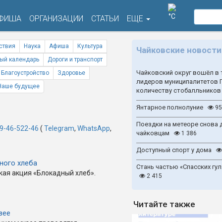
°C
ФИША
ОРГАНИЗАЦИИ
СТАТЬИ
ЕЩЕ
ствия
Наука
Афиша
Культура
Чайковские новости
ый календарь
Дороги и транспорт
Чайковский округ вошёл в 
Благоустройство
Здоровье
лидеров муниципалитетов 
Наше будущее
количеству стобалльников
Янтарное полнолуние
95
Поездки на метеоре снова 
9-46-522-46
(
Telegram
,
WhatsApp
,
чайковцам
1 386
Доступный спорт у дома
ного хлеба
Стань частью «Спасских гул
кая акция «Блокадный хлеб».
2 415
Читайте также
зее