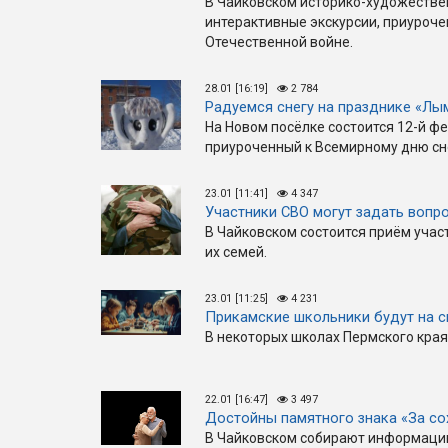
В Чайковском историко-художестве
интерактивные экскурсии, приуроч
Отечественной войне.
28.01 [16:19]
2 784
Радуемся снегу на празднике «Лы
На Новом посёлке состоится 12-й ф
приуроченный к Всемирному дню сн
23.01 [11:41]
4 347
Участники СВО могут задать вопр
В Чайковском состоится приём учас
их семей.
23.01 [11:25]
4 231
Прикамские школьники будут на с
В некоторых школах Пермского края
22.01 [16:47]
3 497
Достойны памятного знака «За со
В Чайковском собирают информацию 