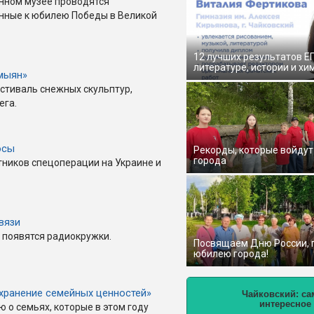
нном музее проводятся
енные к юбилею Победы в Великой
12 лучших результатов Е
литературе, истории и хи
мыян»
естиваль снежных скульптур,
ега.
осы
Рекорды, которые войдут
города
тников спецоперации на Украине и
вязи
 появятся радиокружки.
Посвящаем Дню России,
юбилею города!
хранение семейных ценностей»
Чайковский: са
интересное
о семьях, которые в этом году