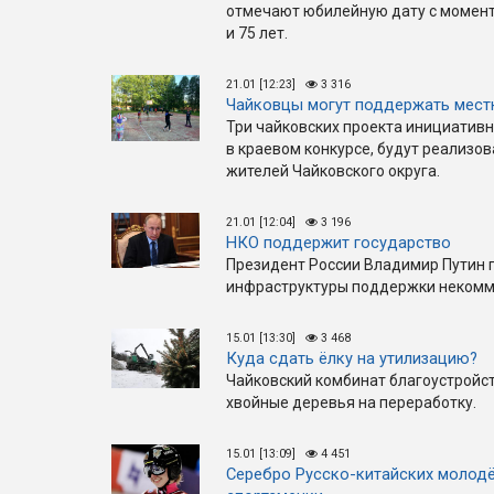
отмечают юбилейную дату с момента 
и 75 лет.
21.01 [12:23]
3 316
Чайковцы могут поддержать мест
Три чайковских проекта инициатив
в краевом конкурсе, будут реализо
жителей Чайковского округа.
21.01 [12:04]
3 196
НКО поддержит государство
Президент России Владимир Путин п
инфраструктуры поддержки некомм
15.01 [13:30]
3 468
Куда сдать ёлку на утилизацию?
Чайковский комбинат благоустройс
хвойные деревья на переработку.
15.01 [13:09]
4 451
Серебро Русско-китайских молодё