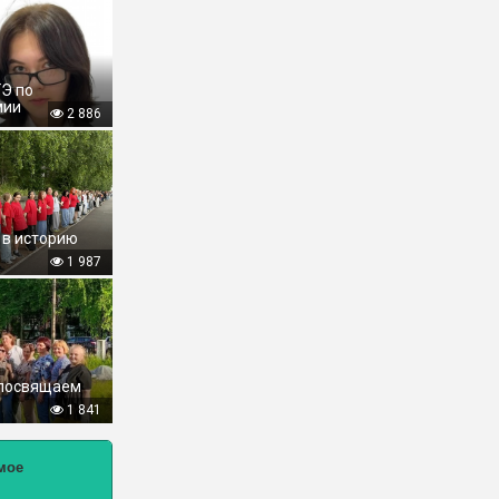
ГЭ по
мии
2 886
 в историю
1 987
 посвящаем
1 841
мое