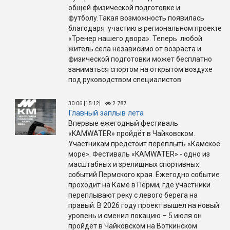
общей физической подготовке и
футболу.Такая возможность появилась
благодаря участию в региональном проекте
«Тренер нашего двора». Теперь любой
житель села независимо от возраста и
физической подготовки может бесплатно
заниматься спортом на открытом воздухе
под руководством специалистов.
30.06 [15:12]
2 787
Главный заплыв лета
Впервые ежегодный фестиваль
«KAMWATER» пройдёт в Чайковском.
Участникам предстоит переплыть «Камское
море». Фестиваль «KAMWATER» - одно из
масштабных и зрелищных спортивных
событий Пермского края. Ежегодно событие
проходит на Каме в Перми, где участники
переплывают реку с левого берега на
правый. В 2026 году проект вышел на новый
уровень и сменил локацию – 5 июля он
пройдёт в Чайковском на Воткинском