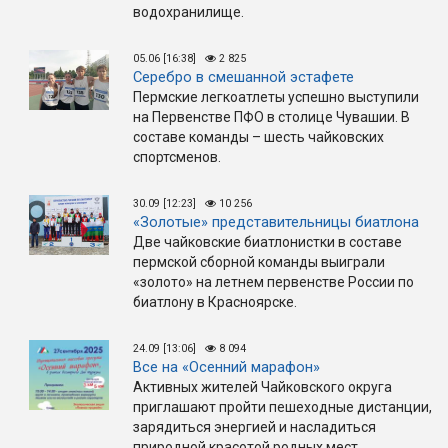
водохранилище.
05.06 [16:38]
2 825
Серебро в смешанной эстафете
Пермские легкоатлеты успешно выступили
на Первенстве ПФО в столице Чувашии. В
составе команды – шесть чайковских
спортсменов.
30.09 [12:23]
10 256
«Золотые» представительницы биатлона
Две чайковские биатлонистки в составе
пермской сборной команды выиграли
«золото» на летнем первенстве России по
биатлону в Красноярске.
24.09 [13:06]
8 094
Все на «Осенний марафон»
Активных жителей Чайковского округа
приглашают пройти пешеходные дистанции,
зарядиться энергией и насладиться
природной красотой родных мест.