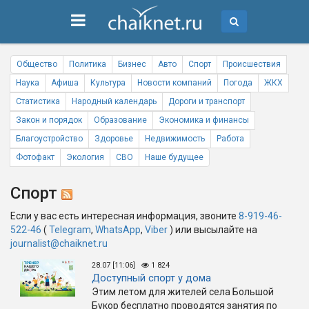
Общество
Политика
Бизнес
Авто
Спорт
Происшествия
Наука
Афиша
Культура
Новости компаний
Погода
ЖКХ
Статистика
Народный календарь
Дороги и транспорт
Закон и порядок
Образование
Экономика и финансы
Благоустройство
Здоровье
Недвижимость
Работа
Фотофакт
Экология
СВО
Наше будущее
Спорт
Если у вас есть интересная информация, звоните
8-919-46-
522-46
(
Telegram
,
WhatsApp
,
Viber
) или высылайте на
journalist@chaiknet.ru
28.07 [11:06]
1 824
Доступный спорт у дома
Этим летом для жителей села Большой
Букор бесплатно проводятся занятия по