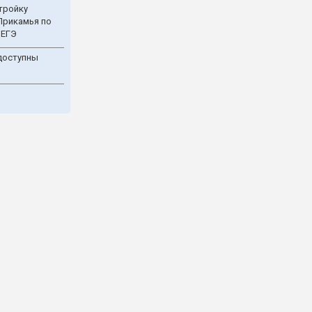
тройку
Прикамья по
 ЕГЭ
доступны