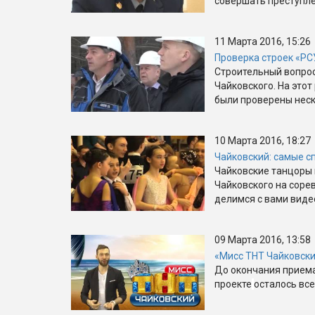
совершать преступле
11 Марта 2016, 15:26
Проверка строек «РС
Строительный вопрос
Чайковского. На это
были проверены неск
10 Марта 2016, 18:27
Чайковский: самые с
Чайковские танцоры 
Чайковского на соре
делимся с вами виде
09 Марта 2016, 13:58
«Мисс ТНТ Чайковский
До окончания приема
проекте
осталось все