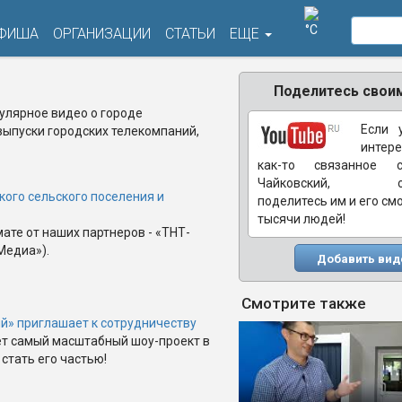
°C
ФИША
ОРГАНИЗАЦИИ
СТАТЬИ
ЕЩЕ
Поделитесь своим
пулярное видео о городе
Если 
выпуски городских телекомпаний,
интере
как-то связанное 
Чайковский, обя
кого сельского поселения и
поделитесь им и его см
тысячи людей!
ате от наших партнеров - «ТНТ-
Медиа»).
Добавить вид
Смотрите также
й» приглашает к сотрудничеству
ет самый масштабный шоу-проект в
стать его частью!