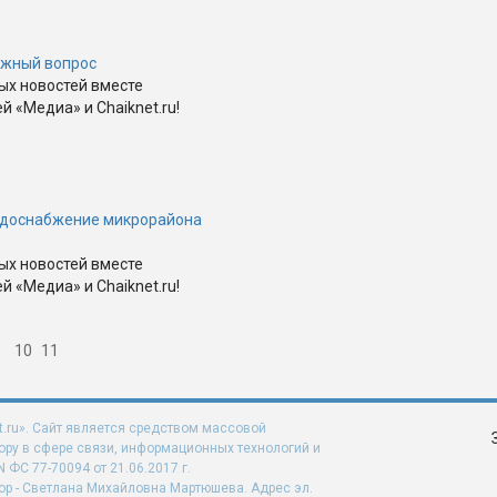
ожный вопрос
ных новостей вместе
 «Медиа» и Chaiknet.ru!
доснабжение микрорайона
ных новостей вместе
 «Медиа» и Chaiknet.ru!
9
10
11
t.ru». Сайт является средством массовой
ру в сфере связи, информационных технологий и
ФС 77-70094 от 21.06.2017 г.
ор - Светлана Михайловна Мартюшева. Адрес эл.