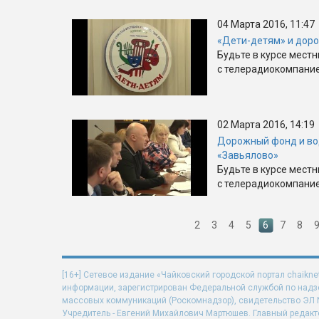
04 Марта 2016, 11:47
«Дети-детям» и дор
Будьте в курсе мест
с телерадиокомпанией
02 Марта 2016, 14:19
Дорожный фонд и во
«Завьялово»
Будьте в курсе мест
с телерадиокомпанией
2
3
4
5
6
7
8
[16+] Сетевое издание «Чайковский городской портал chaikne
информации, зарегистрирован Федеральной службой по надзо
массовых коммуникаций (Роскомнадзор), свидетельство ЭЛ N 
Учредитель - Евгений Михайлович Мартюшев. Главный редакт