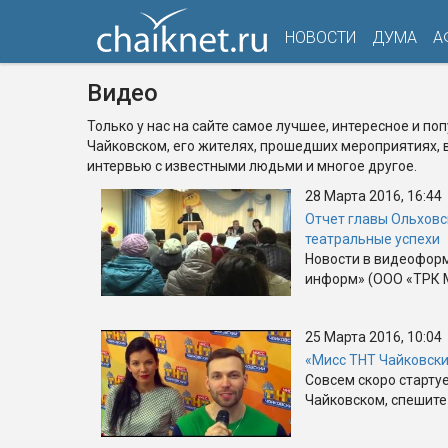
НОВОСТИ
ДУМА
А
Видео
Только у нас на сайте самое лучшее, интересное и по
Чайковском, его жителях, прошедших мероприятиях, 
интервью с известными людьми и многое другое.
28 Марта 2016, 16:44
Отчет главы Ольховс
театральные успехи
Новости в видеоформ
информ» (ООО «ТРК 
25 Марта 2016, 10:04
«Мисс ТНТ Чайковски
Совсем скоро старту
Чайковском, спешите 