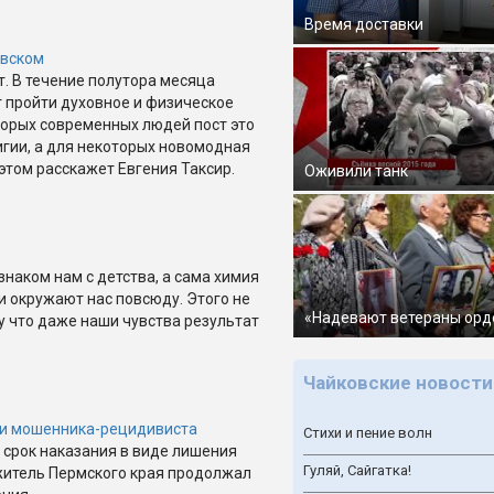
Время доставки
овском
т. В течение полутора месяца
 пройти духовное и физическое
орых современных людей пост это
игии, а для некоторых новомодная
этом расскажет Евгения Таксир.
Оживили танк
знаком нам с детства, а сама химия
и окружают нас повсюду. Этого не
«Надевают ветераны орд
у что даже наши чувства результат
Чайковские новости
ли мошенника-рецидивиста
Стихи и пение волн
срок наказания в виде лишения
Гуляй, Сайгатка!
житель Пермского края продолжал