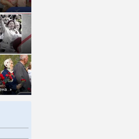
ена…»