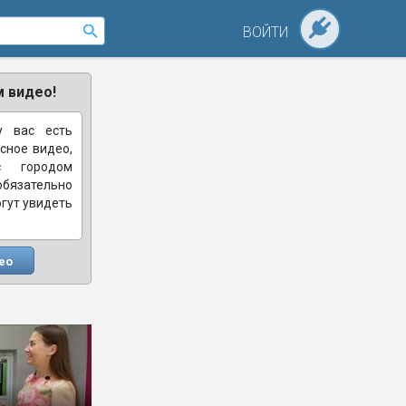
ВОЙТИ
 видео!
у вас есть
сное видео,
с городом
зательно
огут увидеть
ео