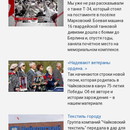
Мы уже не раз рассказывали
о танке Т-34, который стоял
на постаменте в посёлке
Марковский. Боевая машина
16 гвардейской танковой
дивизии дошла с боями до
Берлина и, спустя годы,
заняла почётное место на
мемориальном комплексе.
«Надевают ветераны
ордена…»
Так начинаются строки новой
песни, которая родилась в
Чайковском в канун 75-летия
Победы. Об её авторе и
истории зарождения – в
нашем материале.
Текстиль городу
Группа компаний "Чайковский
текстиль" передала в дар для