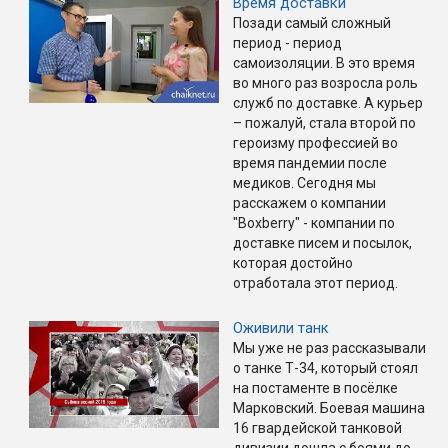
Время доставки
Позади самый сложный
период - период
самоизоляции. В это время
во много раз возросла роль
служб по доставке. А курьер
– пожалуй, стала второй по
героизму профессией во
время пандемии после
медиков. Сегодня мы
расскажем о компании
"Boxberry" - компании по
доставке писем и посылок,
которая достойно
отработала этот период.
Оживили танк
Мы уже не раз рассказывали
о танке Т-34, который стоял
на постаменте в посёлке
Марковский. Боевая машина
16 гвардейской танковой