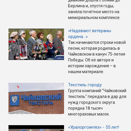
дивизии дошла с боями до
Берлина и, спустя годы,
заняла почётное место на
мемориальном комплексе.
«Надевают ветераны
ордена…»
Так начинаются строки новой
песни, которая родилась в
Чайковском в канун 75-летия
Победы. Об её авторе и
истории зарождения – в
нашем материале.
Текстиль городу
Группа компаний "Чайковский
текстиль" передала в дар для
нужд городского округа
порядка 18 тысяч
многоразовых масок.
«Уралоргсинтез» - 55 лет!