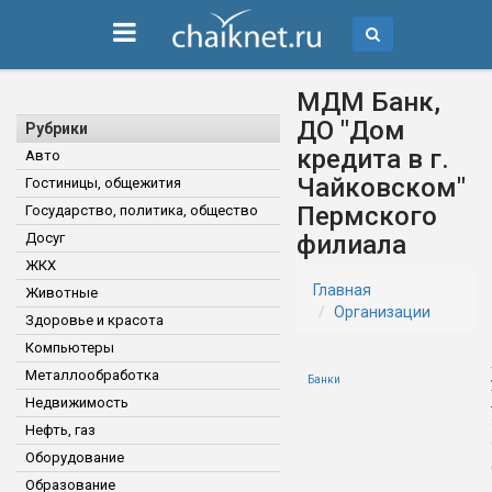
МДМ Банк,
ДО "Дом
Рубрики
кредита в г.
Авто
Чайковском"
Гостиницы, общежития
Пермского
Государство, политика, общество
Досуг
филиала
ЖКХ
Главная
Животные
Организации
Здоровье и красота
Компьютеры
Металлообработка
Банки
Недвижимость
Нефть, газ
Оборудование
Образование