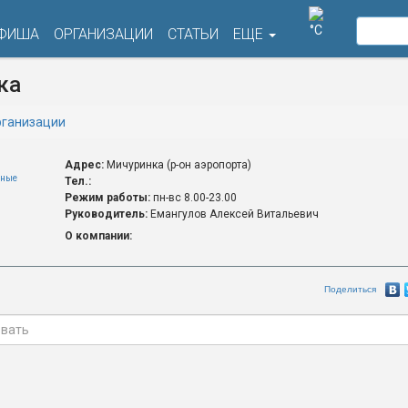
°C
ФИША
ОРГАНИЗАЦИИ
СТАТЬИ
ЕЩЕ
ка
ганизации
Адрес:
Мичуринка (р-он аэропорта)
чные
Тел.:
Режим работы:
пн-вс 8.00-23.00
Руководитель:
Емангулов Алексей Витальевич
О компании:
Поделиться