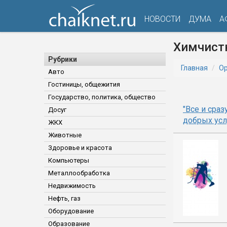
НОВОСТИ
ДУМА
А
Химчист
Рубрики
Главная
Ор
Авто
Гостиницы, общежития
Государство, политика, общество
"Все и сраз
Досуг
добрых усл
ЖКХ
Животные
Здоровье и красота
Компьютеры
Металлообработка
Недвижимость
Нефть, газ
Оборудование
Образование