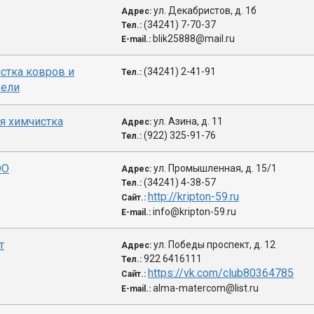
ул. Декабристов, д. 1б
Адрес:
(34241) 7-70-37
Тел.:
blik25888@mail.ru
E-mail.:
истка ковров и
(34241) 2-41-91
Тел.:
бели
я химчистка
ул. Азина, д. 11
Адрес:
(922) 325-91-76
Тел.:
ОО
ул. Промышленная, д. 15/1
Адрес:
(34241) 4-38-57
Тел.:
http://kripton-59.ru
Сайт.:
info@kripton-59.ru
E-mail.:
т
ул. Победы проспект, д. 12
Адрес:
922 6416111
Тел.:
https://vk.com/club80364785
Сайт.:
alma-matercom@list.ru
E-mail.: