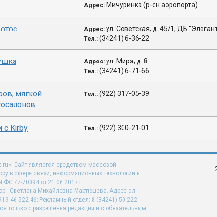
Мичуринка (р-он аэропорта)
Адрес:
отос
ул. Советская, д. 45/1, ДБ "Элеган
Адрес:
(34241) 6-36-22
Тел.:
ушка
ул. Мира, д. 8
Адрес:
(34241) 6-71-66
Тел.:
ров, мягкой
(922) 317-05-39
Тел.:
тосалонов
 с Kirby
(922) 300-21-01
Тел.:
t.ru». Сайт является средством массовой
ру в сфере связи, информационных технологий и
ФС 77-70094 от 21.06.2017 г.
ор - Светлана Михайловна Мартюшева. Адрес эл.
919-46-522-46; Рекламный отдел: 8 (34241) 50-222.
ся только с разрешения редакции и с обязательным