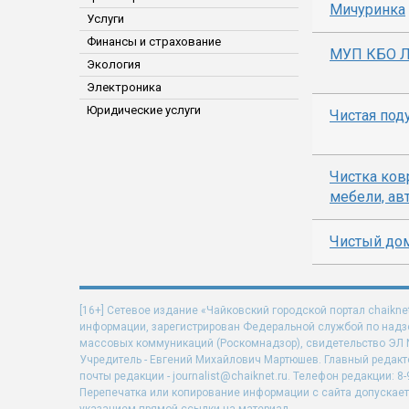
Мичуринка
Услуги
Финансы и страхование
МУП КБО Л
Экология
Электроника
Юридические услуги
Чистая под
Чистка ков
мебели, ав
Чистый дом
[16+] Сетевое издание «Чайковский городской портал chaikne
информации, зарегистрирован Федеральной службой по надзо
массовых коммуникаций (Роскомнадзор), свидетельство ЭЛ N 
Учредитель - Евгений Михайлович Мартюшев. Главный редакт
почты редакции - journalist@chaiknet.ru. Телефон редакции: 8-
Перепечатка или копирование информации с сайта допускает