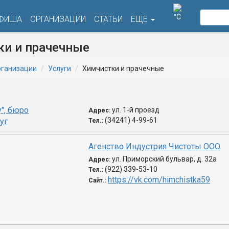
°C
ФИША
ОРГАНИЗАЦИИ
СТАТЬИ
ЕЩЕ
ки и прачечные
ганизации
Услуги
Химчистки и прачечные
у", бюро
ул. 1-й проезд
Адрес:
(34241) 4-99-61
уг
Тел.:
Агенство Индустрия Чистоты ООО
ул. Приморский бульвар, д. 32а
Адрес:
(922) 339-53-10
Тел.:
https://vk.com/himchistka59
Сайт.: