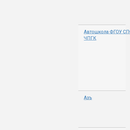
Автошкола ФГОУ СП
ЧПГК
Азъ