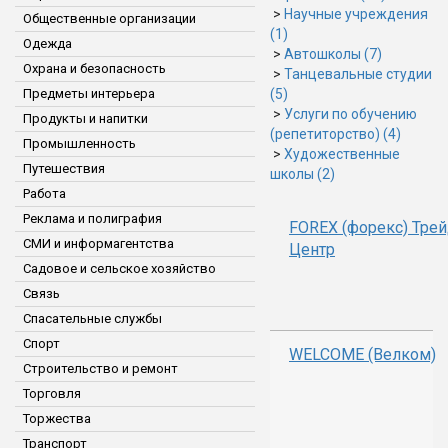
>
Научные учреждения
Общественные организации
(1)
Одежда
>
Автошколы (7)
Охрана и безопасность
>
Танцевальные студии
Предметы интерьера
(5)
>
Услуги по обучению
Продукты и напитки
(репетиторство) (4)
Промышленность
>
Художественные
Путешествия
школы (2)
Работа
Реклама и полиграфия
FOREX (форекс) Тре
СМИ и информагентства
Центр
Садовое и сельское хозяйство
Связь
Спасательные службы
Спорт
WELCOME (Велком)
Строительство и ремонт
Торговля
Торжества
Транспорт