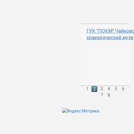
ГУК "ПОКМ" Чайков
краеведческий музе
1
2
3
4
5
6
7
8