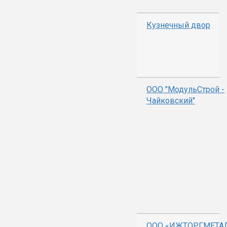
Кузнечный двор
ООО "МодульСтрой -
Чайковский"
ООО «ИЖТОРГМЕТА