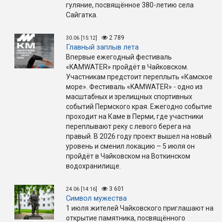
гуляние, посвящённое 380-летию села
Сайгатка.
2 789
30.06 [15:12]
Главный заплыв лета
Впервые ежегодный фестиваль
«KAMWATER» пройдёт в Чайковском.
Участникам предстоит переплыть «Камское
море». Фестиваль «KAMWATER» - одно из
масштабных и зрелищных спортивных
событий Пермского края. Ежегодно событие
проходит на Каме в Перми, где участники
переплывают реку с левого берега на
правый. В 2026 году проект вышел на новый
уровень и сменил локацию – 5 июля он
пройдёт в Чайковском на Воткинском
водохранилище.
3 601
24.06 [14:16]
Символ мужества
1 июля жителей Чайковского приглашают на
открытие памятника, посвящённого