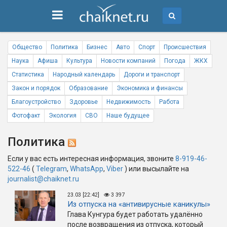
Общество
Политика
Бизнес
Авто
Спорт
Происшествия
Наука
Афиша
Культура
Новости компаний
Погода
ЖКХ
Статистика
Народный календарь
Дороги и транспорт
Закон и порядок
Образование
Экономика и финансы
Благоустройство
Здоровье
Недвижимость
Работа
Фотофакт
Экология
СВО
Наше будущее
Политика
Если у вас есть интересная информация, звоните
8-919-46-
522-46
(
Telegram
,
WhatsApp
,
Viber
) или высылайте на
journalist@chaiknet.ru
23.03 [22:42]
3 397
Из отпуска на «антивирусные каникулы»
Глава Кунгура будет работать удалённо
после возвращения из отпуска, который