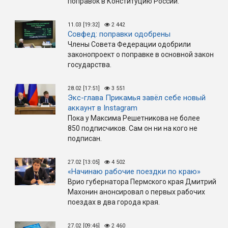
поправок в Конституцию России.
11.03 [19:32]
2 442
Совфед: поправки одобрены
Члены Совета Федерации одобрили
законопроект о поправке в основной закон
государства.
28.02 [17:51]
3 551
Экс-глава Прикамья завёл себе новый
аккаунт в Instagram
Пока у Максима Решетникова не более
850 подписчиков. Сам он ни на кого не
подписан.
27.02 [13:05]
4 502
«Начинаю рабочие поездки по краю»
Врио губернатора Пермского края Дмитрий
Махонин анонсировал о первых рабочих
поездах в два города края.
27.02 [09:46]
2 460