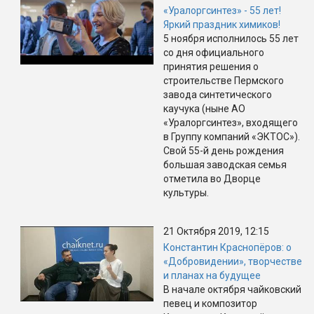
«Уралоргсинтез» - 55 лет!
Яркий праздник химиков!
5 ноября исполнилось 55 лет
со дня официального
принятия решения о
строительстве Пермского
завода синтетического
каучука (ныне АО
«Уралоргсинтез», входящего
в Группу компаний «ЭКТОС»).
Свой 55-й день рождения
большая заводская семья
отметила во Дворце
культуры.
21 Октября 2019, 12:15
Константин Краснопёров: о
«Добровидении», творчестве
и планах на будущее
В начале октября чайковский
певец и композитор