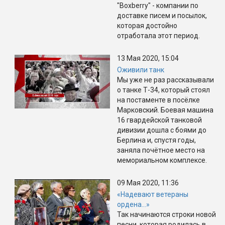
"Boxberry" - компании по
доставке писем и посылок,
которая достойно
отработала этот период.
13 Мая 2020, 15:04
Оживили танк
Мы уже не раз рассказывали
о танке Т-34, который стоял
на постаменте в посёлке
Марковский. Боевая машина
16 гвардейской танковой
дивизии дошла с боями до
Берлина и, спустя годы,
заняла почётное место на
мемориальном комплексе.
09 Мая 2020, 11:36
«Надевают ветераны
ордена…»
Так начинаются строки новой
песни, которая родилась в