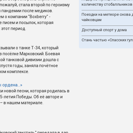
количеству стобалльников
 пожалуй, стала второй по героизму
 пандемии после медиков.
Поездки на метеоре снова 
 о компании "Boxberry" -
чайковцам
е писем и посылок, которая
 этот период.
Доступный спорт у дома
Стань частью «Спасских гул
зывали о танке Т-34, который
 в посёлке Марковский. Боевая
ой танковой дивизии дошла с
спустя годы, заняла почётное
ном комплексе.
ы ордена…»
и новой песни, которая родилась в
5-летия Победы. Об её авторе и
– в нашем материале.
йковский текстиль" передала в дар