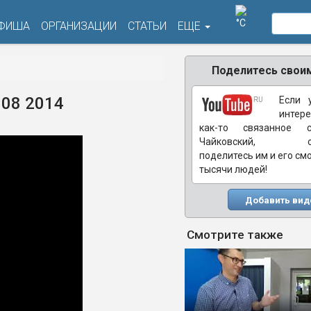
°C
ФИША
ОРГАНИЗАЦИИ
СТАТЬИ
ЕЩЕ
Поделитесь своим
08 2014
Если 
интере
как-то связанное 
Чайковский, обя
поделитесь им и его см
тысячи людей!
Добавить вид
Смотрите также