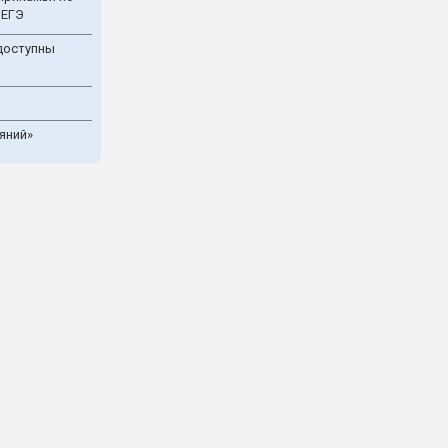
 ЕГЭ
доступны
яний»