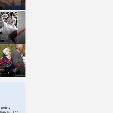
ена…»
тройку
Прикамья по