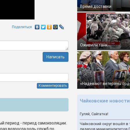
Время доставки
Поделиться
Оживили танк
Написать
«Надевают ветераны орд
Комментировать
Чайковские новости
Гуляй, Сайгатка!
й период - период самоизоляции.
Чайковский округ вошёл в 
 раз возросла роль служб по
лидеров муниципалитетов 