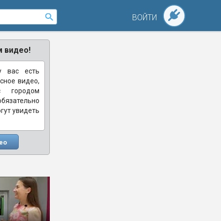
ВОЙТИ
 видео!
у вас есть
сное видео,
с городом
зательно
огут увидеть
ео