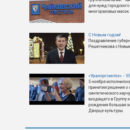
для нужд городского
многоразовых масок.
С Новым годом!
Поздравление губер
Решетникова с Новым
«Уралоргсинтез» - 5
5 ноября исполнилос
принятия решения о 
синтетического каучу
входящего в Группу 
рождения большая з
Дворце культуры.