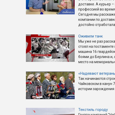
доставке. А курьер –
профессией во время
Сегодня мы расскажем
компании по доставк
достойно отработала
Оживили танк
Мы уже не раз расска
стоял на постаменте
машина 16 гвардейск
боями до Берлина и, 
место на мемориаль
«Надевают ветеран
Так начинаются строк
Чайковском в канун 7
истории зарождения 
Текстиль городу
Группа компаний "Ча