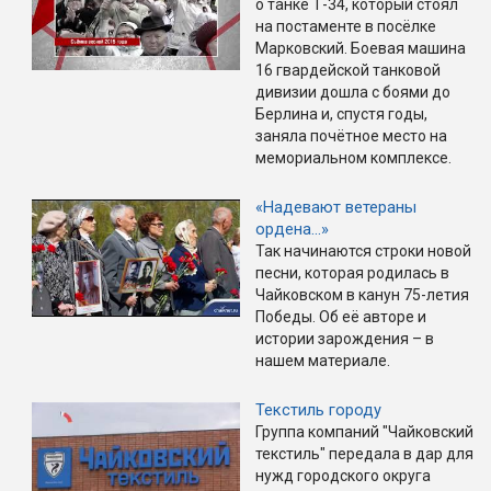
о танке Т-34, который стоял
на постаменте в посёлке
Марковский. Боевая машина
16 гвардейской танковой
дивизии дошла с боями до
Берлина и, спустя годы,
заняла почётное место на
мемориальном комплексе.
«Надевают ветераны
ордена…»
Так начинаются строки новой
песни, которая родилась в
Чайковском в канун 75-летия
Победы. Об её авторе и
истории зарождения – в
нашем материале.
Текстиль городу
Группа компаний "Чайковский
текстиль" передала в дар для
нужд городского округа