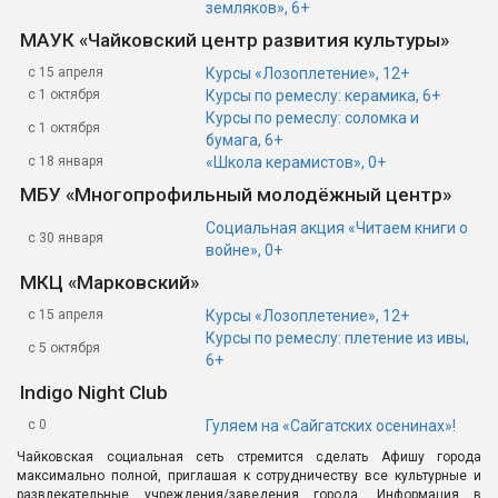
земляков», 6+
МАУК «Чайковский центр развития культуры»
с 15 апреля
Курсы «Лозоплетение», 12+
с 1 октября
Курсы по ремеслу: керамика, 6+
Курсы по ремеслу: соломка и
с 1 октября
бумага, 6+
с 18 января
«Школа керамистов», 0+
МБУ «Многопрофильный молодёжный центр»
Социальная акция «Читаем книги о
с 30 января
войне», 0+
МКЦ «Марковский»
с 15 апреля
Курсы «Лозоплетение», 12+
Курсы по ремеслу: плетение из ивы,
с 5 октября
6+
Indigo Night Club
с 0
Гуляем на «Сайгатских осенинах»!
Чайковская социальная сеть стремится сделать Афишу города
максимально полной, приглашая к сотрудничеству все культурные и
развлекательные учреждения/заведения города. Информация в