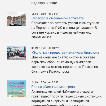
водохранилище.
05.06 [16:38]
2 804
Серебро в смешанной эстафете
Пермские легкоатлеты успешно выступили
на Первенстве ПФО в столице Чувашии. В
составе команды – шесть чайковских
спортсменов.
30.09 [12:23]
10 251
«Золотые» представительницы биатлона
Две чайковские биатлонистки в составе
пермской сборной команды выиграли
«золото» на летнем первенстве России по
биатлону в Красноярске.
24.09 [13:06]
8 088
Все на «Осенний марафон»
Активных жителей Чайковского округа
приглашают пройти пешеходные дистанции,
зарядиться энергией и насладиться
природной красотой родных мест.