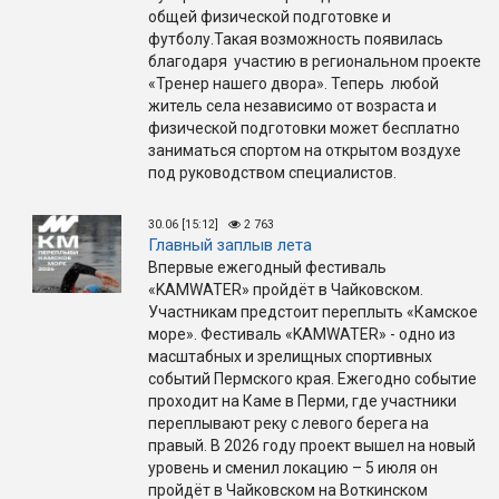
общей физической подготовке и
футболу.Такая возможность появилась
благодаря участию в региональном проекте
«Тренер нашего двора». Теперь любой
житель села независимо от возраста и
физической подготовки может бесплатно
заниматься спортом на открытом воздухе
под руководством специалистов.
30.06 [15:12]
2 763
Главный заплыв лета
Впервые ежегодный фестиваль
«KAMWATER» пройдёт в Чайковском.
Участникам предстоит переплыть «Камское
море». Фестиваль «KAMWATER» - одно из
масштабных и зрелищных спортивных
событий Пермского края. Ежегодно событие
проходит на Каме в Перми, где участники
переплывают реку с левого берега на
правый. В 2026 году проект вышел на новый
уровень и сменил локацию – 5 июля он
пройдёт в Чайковском на Воткинском