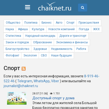
Общество
Политика
Бизнес
Авто
Спорт
Происшествия
Наука
Афиша
Культура
Новости компаний
Погода
ЖКХ
Статистика
Народный календарь
Дороги и транспорт
Закон и порядок
Образование
Экономика и финансы
Благоустройство
Здоровье
Недвижимость
Работа
Фотофакт
Экология
СВО
Наше будущее
Спорт
Если у вас есть интересная информация, звоните
8-919-46-
522-46
(
Telegram
,
WhatsApp
,
Viber
) или высылайте на
journalist@chaiknet.ru
28.07 [11:06]
1 751
Доступный спорт у дома
Этим летом для жителей села Большой
Букор бесплатно проводятся занятия по