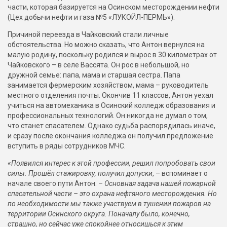
части, которая базируется на Осинском месторождении нефти
(Цех добычи нефти и газа №5 «ЛУКОЙЛ-ПЕРМЬ»).
Причиной переезда в Чайковский стали личные
обстоятельства. Но можно сказать, что Антон вернулся на
малую родину, поскольку родился и вырос в 30 километрах от
Чайковского – в селе Вассята. Он рос в небольшой, но
дружной семье: папа, мама и старшая сестра. Папа
занимается фермерским хозяйством, мама – руководитель
местного отделения почты. Окончив 11 классов, Антон уехал
учиться на автомеханика в Осинский колледж образования и
профессиональных технологий. Он никогда не думал о том,
что станет спасателем. Однако судьба распорядилась иначе,
и сразу после окончания колледжа он получил предложение
вступить в ряды сотрудников МЧС.
«
Появился интерес к этой профессии, решил попробовать свои
силы. Прошёл стажировку, получил допуски
, – вспоминает о
начале своего пути Антон. –
Основная задача нашей пожарной
спасательной части – это охрана нефтяного месторождения. Но
по необходимости мы также участвуем в тушении пожаров на
территории Осинского округа. Поначалу было, конечно,
страшно, но сейчас уже спокойнее относишься к этим