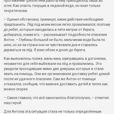
протяжении трёхлетней работы ему приходилось лишь из
огня. Как спасть тонущих в ледяной воде, он знал только
теоретически.
–
Оценил обстановку, прикинул, какие действия необходимо
предпринять. Лёд под моим весом легко проваливался, поэтому
до ребят, которые находились в пяти метрах от берега,
добирался, ломая его
, – рассказывает подробности спасения
Антон. –
Глубины большой не было, мальчикам вода была по
шею, но из-за страха они не чувствовали дна и старались
держаться за лёд. Я взял обоих и донёс до берега.
Как выяснилось позже, мальчики, заигравшись в догонялки,
незаметно для себя выбежали на лёд и провалились. Это
увидели проходившие мимо две девушки, которые и стали
звать на помощь.
Они же организовали доставку ребят домой
после их удачного спасения. Сам же Антон от помощи
отказался, сообщив, что важнее доставить детей в тепло как
можно скорее.
–
Самое главное, что всё закончилось благополучно,
– отметил
наш герой.
Для Антона эта ситуация стала не только определённым