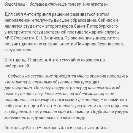
бедствиям – больше включаешь голову, а не чувства».
Для себя Антон принял решение развиваться в этом
направлении и получить высшее образование. Сейчас он
является студентом второго курса Санкт-Петербургского
университета государственной противопожарной службы
МЧС России им. Е.Н. Зиничева. По окончании университета
получит диплом по специальности «Пожарная безопасность
государства».
В тот день, 11 апреля, Антон случайно оказался на
набережной.
–
Сейчас я на сессии, мне приходится много времени проводить
у компьютера, поскольку обучение пока проходит
дистанционно. Поэтому каждое утро перед началом занятий
выхожу на прогулку. Если честно, на набережную идти не
планировал, но почему-то ноги сами туда повели,
– вспоминает
события того дня Антон. –
Пошёл через пляж и только подошёл
к набережной, как услышал крики о помощи. Подбежал и увидел
мальчиков, погрузившихся по шею в воду.
Поскольку Антон – пожарный, то и спасать людей на