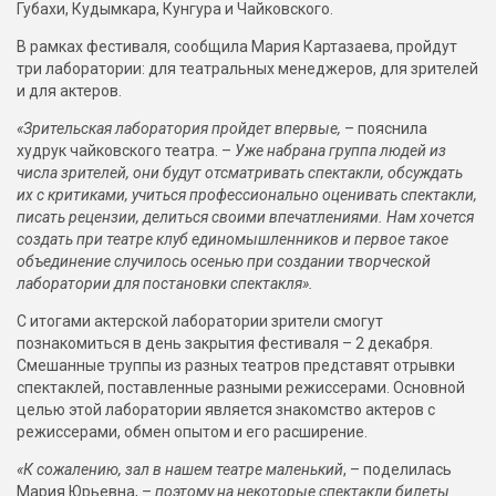
Губахи, Кудымкара, Кунгура и Чайковского.
В рамках фестиваля, сообщила Мария Картазаева, пройдут
три лаборатории: для театральных менеджеров, для зрителей
и для актеров.
«Зрительская лаборатория пройдет впервые,
– пояснила
худрук чайковского театра. –
Уже набрана группа людей из
числа зрителей, они будут отсматривать спектакли, обсуждать
их с критиками, учиться профессионально оценивать спектакли,
писать рецензии, делиться своими впечатлениями. Нам хочется
создать при театре клуб единомышленников и первое такое
объединение случилось осенью при создании творческой
лаборатории для постановки спектакля».
С итогами актерской лаборатории зрители смогут
познакомиться в день закрытия фестиваля – 2 декабря.
Смешанные труппы из разных театров представят отрывки
спектаклей, поставленные разными режиссерами. Основной
целью этой лаборатории является знакомство актеров с
режиссерами, обмен опытом и его расширение.
«К сожалению, зал в нашем театре маленький
, – поделилась
Мария Юрьевна, –
поэтому на некоторые спектакли билеты