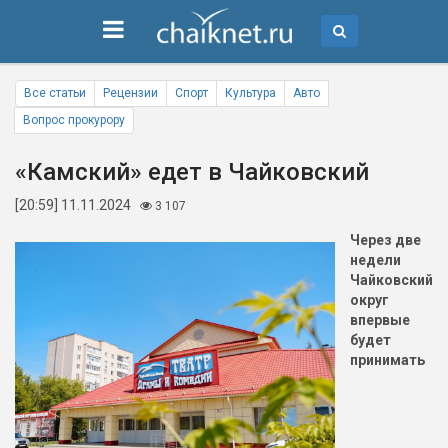
Все статьи
Рецензии
Спорт
Культура
Авто
Вопрос прокурору
«Камский» едет в Чайковский
[20:59] 11.11.2024
3 107
Через две
недели
Чайковский
округ
впервые
будет
принимать