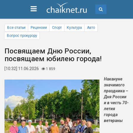
Все статьи
Рецензии
Спорт
Культура
Авто
Вопрос прокурору
Посвящаем Дню России,
посвящаем юбилею города!
[10:32] 11.06.2026
1 859
Накануне
значимого
праздника –
Дня России
и в честь 70-
летия
города
ветераны