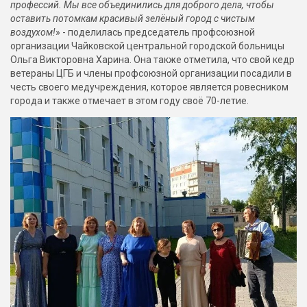
профессий. Мы все объединились для доброго дела, чтобы
оставить потомкам красивый зелёный город с чистым
воздухом!
» - поделилась председатель профсоюзной
организации Чайковской центральной городской больницы
Ольга Викторовна Харина. Она также отметила, что свой кедр
ветераны ЦГБ и члены профсоюзной организации посадили в
честь своего медучреждения, которое является ровесником
города и также отмечает в этом году своё 70-летие.