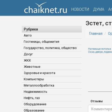
НОВОСТИ
ДУМА
А
Эстет, с
Рубрики
Главная
Ор
Авто
Гостиницы, общежития
Государство, политика, общество
Натяжные потолки
Окна, двери, лоджи
Досуг
ЖКХ
Животные
Здоровье и красота
Компьютеры
Металлообработка
Недвижимость
Нефть, газ
Отзывы
Оборудование
Образование