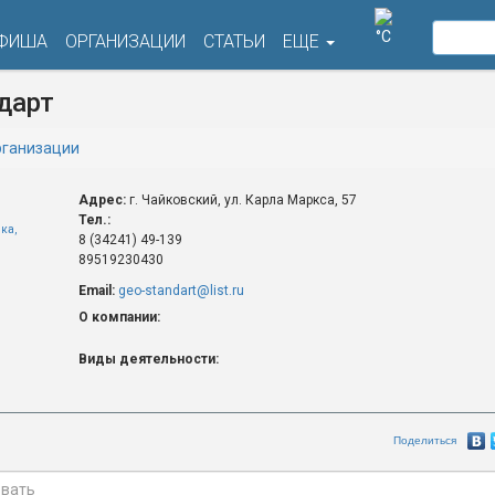
°C
ФИША
ОРГАНИЗАЦИИ
СТАТЬИ
ЕЩЕ
дарт
ганизации
Адрес:
г. Чайковский, ул. Карла Маркса, 57
Тел.:
ка,
8 (34241) 49-139
89519230430
Email:
geo-standart@list.ru
О компании:
Виды деятельности:
Поделиться