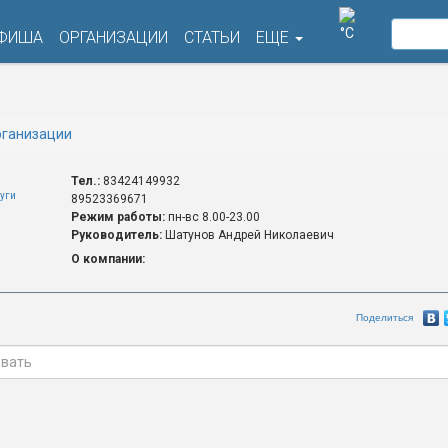
°C
ФИША
ОРГАНИЗАЦИИ
СТАТЬИ
ЕЩЕ
ганизации
Тел.:
83424149932
уги
89523369671
Режим работы:
пн-вс 8.00-23.00
Руководитель:
Шатунов Андрей Николаевич
О компании:
Поделиться