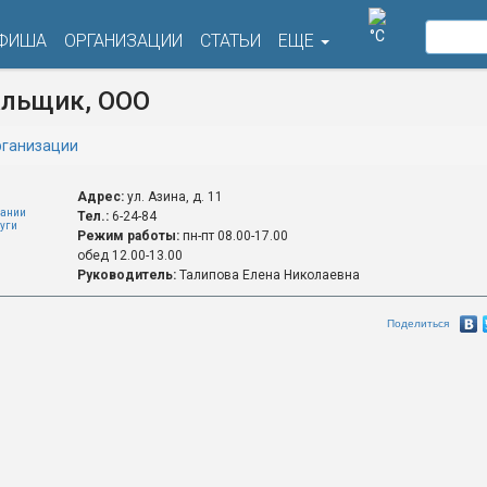
°C
ФИША
ОРГАНИЗАЦИИ
СТАТЬИ
ЕЩЕ
льщик, ООО
ганизации
Адрес:
ул. Азина, д. 11
ании
Тел.:
6-24-84
уги
Режим работы:
пн-пт 08.00-17.00
обед 12.00-13.00
Руководитель:
Талипова Елена Николаевна
Поделиться