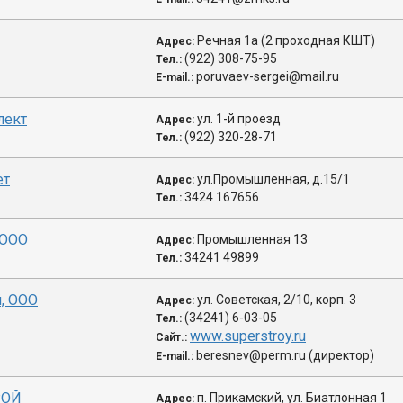
Речная 1а (2 проходная КШТ)
Адрес:
(922) 308-75-95
Тел.:
poruvaev-sergei@mail.ru
E-mail.:
лект
ул. 1-й проезд
Адрес:
(922) 320-28-71
Тел.:
ет
ул.Промышленная, д.15/1
Адрес:
3424 167656
Тел.:
 ООО
Промышленная 13
Адрес:
34241 49899
Тел.:
, ООО
ул. Советская, 2/10, корп. 3
Адрес:
(34241) 6-03-05
Тел.:
www.superstroy.ru
Сайт.:
beresnev@perm.ru (директор)
E-mail.:
РОЙ
п. Прикамский, ул. Биатлонная 1
Адрес: