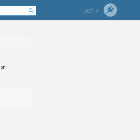
ВОЙТИ
орп.