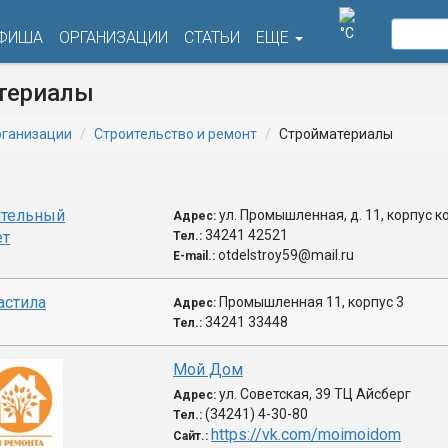
°C
ФИША
ОРГАНИЗАЦИИ
СТАТЬИ
ЕЩЕ
териалы
ганизации
Строительство и ремонт
Стройматериалы
ительный
ул. Промышленная, д. 11, корпус к
Адрес:
34241 42521
ет
Тел.:
otdelstroy59@mail.ru
E-mail.:
астила
Промышленная 11, корпус 3
Адрес:
34241 33448
Тел.:
Мой Дом
ул. Советская, 39 ТЦ Айсберг
Адрес:
(34241) 4-30-80
Тел.:
https://vk.com/moimoidom
Сайт.: