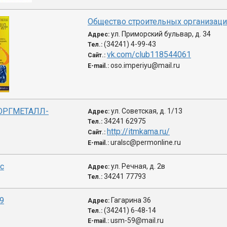
Общество строительных организаци
ул. Приморский бульвар, д. 34
Адрес:
(34241) 4-99-43
Тел.:
vk.com/club118544061
Сайт.:
oso.imperiyu@mail.ru
E-mail.:
ОРГМЕТАЛЛ-
ул. Советская, д. 1/13
Адрес:
34241 62975
Тел.:
http://itmkama.ru/
Сайт.:
uralsc@permonline.ru
E-mail.:
с
ул. Речная, д. 2в
Адрес:
34241 77793
Тел.:
9
Гагарина 36
Адрес:
(34241) 6-48-14
Тел.:
usm-59@mail.ru
E-mail.: