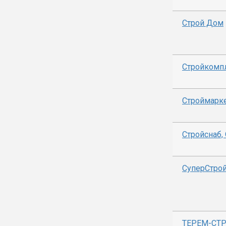
Строй Дом
Стройкомп
Строймарк
Стройснаб,
СуперСтрой
ТЕРЕМ-СТ