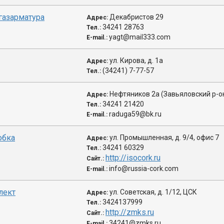
газарматура
Декабристов 29
Адрес:
34241 28763
Тел.:
yagt@mail333.com
E-mail.:
ул. Кирова, д. 1a
Адрес:
(34241) 7-77-57
Тел.:
Нефтяников 2а (Завьяловский р-о
Адрес:
34241 21420
Тел.:
raduga59@bk.ru
E-mail.:
обка
ул. Промышленная, д. 9/4, офис 7
Адрес:
34241 60329
Тел.:
http://isocork.ru
Сайт.:
info@russia-cork.com
E-mail.:
лект
ул. Советская, д. 1/12, ЦСК
Адрес:
3424137999
Тел.:
http://zmks.ru
Сайт.:
34241@zmks.ru
E-mail.: