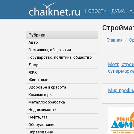
НОВОСТИ
ДУМА
А
Стройма
Рубрики
Главная
Ор
Авто
Гостиницы, общежития
Государство, политика, общество
Метр, стро
Досуг
супермарк
ЖКХ
Животные
Здоровье и красота
Мир профн
Компьютеры
Металлообработка
Недвижимость
Нефть, газ
Оборудование
Образование