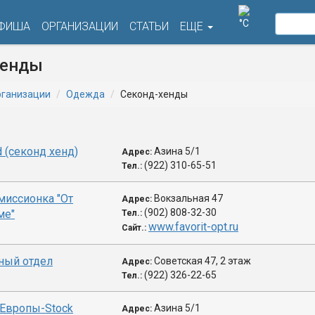
°C
ФИША
ОРГАНИЗАЦИИ
СТАТЬИ
ЕЩЕ
хенды
ганизации
Одежда
Секонд-хенды
d (секонд хенд)
Азина 5/1
Адрес:
(922) 310-65-51
Тел.:
миссионка "От
Вокзальная 47
Адрес:
(902) 808-32-30
ме"
Тел.:
www.favorit-opt.ru
Сайт.:
ный отдел
Советская 47, 2 этаж
Адрес:
(922) 326-22-65
Тел.:
Европы-Stock
Азина 5/1
Адрес: