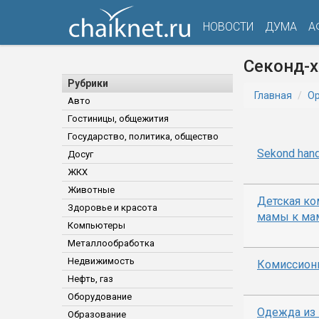
НОВОСТИ
ДУМА
А
Секонд-
Рубрики
Главная
Ор
Авто
Гостиницы, общежития
Государство, политика, общество
Sekond han
Досуг
ЖКХ
Животные
Детская ко
Здоровье и красота
мамы к ма
Компьютеры
Металлообработка
Недвижимость
Комиссион
Нефть, газ
Оборудование
Одежда из 
Образование