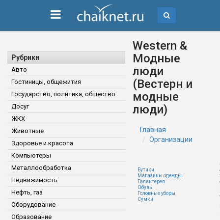
Western &
Модные
Рубрики
люди
Авто
(Вестерн и
Гостиницы, общежития
модные
Государство, политика, общество
Досуг
люди)
ЖКХ
Главная
Животные
Организации
Здоровье и красота
Компьютеры
Металлообработка
Бутики
Магазины одежды
Недвижимость
Галантерея
Обувь
Нефть, газ
Головные уборы
Сумки
Оборудование
Образование