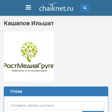
Кашапов Ильшат
Стена