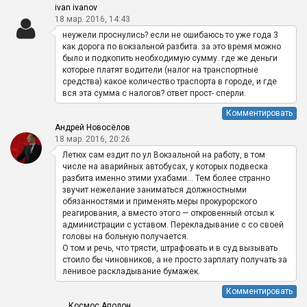
ivan ivanov
18 мар. 2016, 14:43
неужели проснулись? если не ошибаюсь то уже года 3
как дорога по вокзальной разбита. за это время можно
было и подкопить необходимую сумму. где же деньги
которые платят водители (налог на транспортные
средства) какое количество траспорта в городе, и где
вся эта сумма с налогов? ответ прост- сперли.
Комментировать
Андрей Новосёлов
18 мар. 2016, 20:26
Летюх сам ездит по ул Вокзальной на работу, в том
числе на аварийных автобусах, у которых подвеска
разбита именно этими ухабами… Тем более странно
звучит нежелание заниматься должностными
обязанностями и применять меры прокурорского
реагирования, а вместо этого — откровенный отсыл к
администрации с уставом. Перекладывание с со своей
головы на больную получается.
О том и речь, что трясти, штрафовать и в суд вызывать
стоило бы чиновников, а не просто зарплату получать за
ленивое раскладывание бумажек.
Комментировать
Космос Аполон