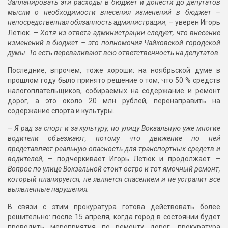
Запланировать эти расходы в бюджет и донести до депутатов
мысли о необходимости внесения изменений в бюджет –
непосредственная обязанность администрации
, – уверен Игорь
Летюк. –
Хотя из ответа администрации следует, что внесение
изменений в бюджет – это полномочия Чайковской городской
думы. То есть переваливают всю ответственность на депутатов.
Последние, впрочем, тоже хороши: на ноябрьской думе в
прошлом году было принято решение о том, что 50 % средств
налогоплательщиков, собираемых на содержание и ремонт
дорог, а это около 20 млн рублей, перенаправить на
содержание спорта и культуры.
–
Я рад за спорт и за культуру, но улицу Вокзальную уже многие
водители объезжают, потому что движение по ней
представляет реальную опасность для транспортных средств и
водителей
, – подчеркивает Игорь Летюк и продолжает: –
Вопрос по улице Вокзальной стоит остро и тот ямочный ремонт,
который планируется, не является спасением и не устранит все
выявленные нарушения.
В связи с этим прокуратура готова действовать более
решительно: после 15 апреля, когда город в состоянии будет
проводить мероприятия по ремонту дорог, прокуратура