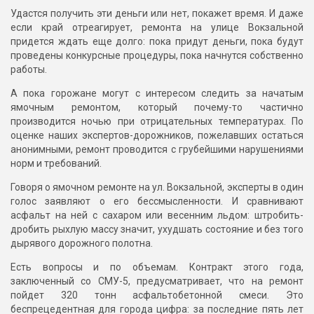
Удастся получить эти деньги или нет, покажет время. И даже
если край отреагирует, ремонта на улице Вокзальной
придется ждать еще долго: пока придут деньги, пока будут
проведены конкурсные процедуры, пока начнутся собственно
работы.
А пока горожане могут с интересом следить за начатым
ямочным ремонтом, который почему-то частично
производится ночью при отрицательных температурах. По
оценке наших экспертов-дорожников, пожелавших остаться
анонимными, ремонт проводится с грубейшими нарушениями
норм и требований.
Говоря о ямочном ремонте на ул. Вокзальной, эксперты в один
голос заявляют о его бессмысленности. И сравнивают
асфальт на ней с сахаром или весенним льдом: штробить-
дробить рыхлую массу значит, ухудшать состояние и без того
дырявого дорожного полотна.
Есть вопросы и по объемам. Контракт этого года,
заключенный со СМУ-5, предусматривает, что на ремонт
пойдет 320 тонн асфальтобетонной смеси. Это
беспрецедентная для города цифра: за последние пять лет