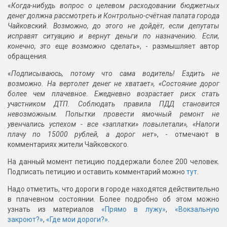
«
Когда-нибудь вопрос о целевом расходовании бюджетных
денег должна рассмотреть и Контрольно-счётная палата города
Чайковский. Возможно, до этого не дойдёт, если депутаты
исправят ситуацию и вернут деньги по назначению. Если,
конечно, это еще возможно сделать
», - размышляет автор
обращения.
«
Подписываюсь, потому что сама водитель! Ездить не
возможно. На вертолет денег не хватает», «Состояние дорог
более чем плачевное. Ежедневно возрастает риск стать
участником ДТП. Соблюдать правила ПДД становится
невозможным. Попытки провести ямочный ремонт не
увенчались успехом - все «заплатки» повылетали», «Налоги
плачу по 15000 рублей, а дорог нет
», - отмечают в
комментариях жители Чайковского.
На данный момент петицию поддержали более 200 человек.
Подписать петицию и оставить комментарий можно
тут
.
Надо отметить, что дороги в городе находятся действительно
в плачевном состоянии. Более подробно об этом можно
узнать из материалов
«Прямо в лужу»
,
«Вокзальную
закроют?»
,
«Где мои дороги?»
.