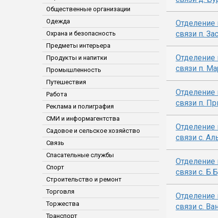
Общественные организации
Одежда
Отделение 
связи п. З
Охрана и безопасность
Предметы интерьера
Отделение 
Продукты и напитки
связи п. М
Промышленность
Путешествия
Отделение 
Работа
связи п. П
Реклама и полиграфия
СМИ и информагентства
Отделение 
Садовое и сельское хозяйство
связи с. А
Связь
Спасательные службы
Отделение 
Спорт
связи с. Б.
Строительство и ремонт
Торговля
Отделение 
Торжества
связи с. Ва
Транспорт