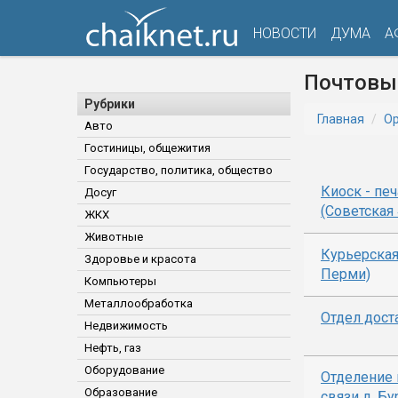
НОВОСТИ
ДУМА
А
Почтовы
Рубрики
Главная
Ор
Авто
Гостиницы, общежития
Государство, политика, общество
Киоск - печ
Досуг
(Советская 
ЖКХ
Животные
Курьерская
Здоровье и красота
Перми)
Компьютеры
Металлообработка
Отдел дост
Недвижимость
Нефть, газ
Оборудование
Отделение 
Образование
связи д. Б