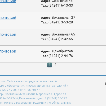
почтовой
Советская 45
Адрес:
(34241) 6-13-33
Тел.:
почтовой
Вокзальная 27
Адрес:
(34241) 3-53-28
Тел.:
почтовой
Вокзальная 65
Адрес:
(34241) 2-42-55
Тел.:
почтовой
Декабристов 5
Адрес:
(34241) 2-94-76
Тел.:
1
2
t.ru». Сайт является средством массовой
ру в сфере связи, информационных технологий и
ФС 77-70094 от 21.06.2017 г.
ор - Светлана Михайловна Мартюшева. Адрес эл.
919-46-522-46; Рекламный отдел: 8 (34241) 50-222.
ся только с разрешения редакции и с обязательным