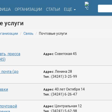
°C
ФИША
ОРГАНИЗАЦИИ
СТАТЬИ
ЕЩЕ
е услуги
ганизации
Связь
Почтовые услуги
ать, пресса
Советская 45
Адрес:
45)
 почта (до
Ленина 28
Адрес:
(34241) 3-25-99
Тел.:
авки
40 лет Октября 14
Адрес:
(34241) 6-26-47
Тел.:
почтовой
Центральная 12
Адрес:
(34241) 5-62-98
уренка
Тел.: