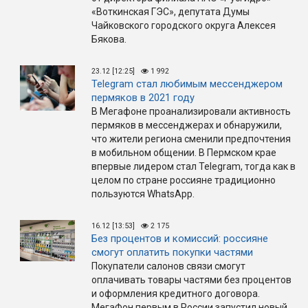
«Воткинская ГЭС», депутата Думы
Чайковского городского округа Алексея
Бякова.
23.12 [12:25]
1 992
Telegram стал любимым мессенджером
пермяков в 2021 году
В Мегафоне проанализировали активность
пермяков в мессенджерах и обнаружили,
что жители региона сменили предпочтения
в мобильном общении. В Пермском крае
впервые лидером стал Telegram, тогда как в
целом по стране россияне традиционно
пользуются WhatsApp.
16.12 [13:53]
2 175
Без процентов и комиссий: россияне
смогут оплатить покупки частями
Покупатели салонов связи смогут
оплачивать товары частями без процентов
и оформления кредитного договора.
МегаФон первым в России запустил новый