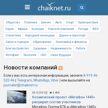
Общество
Политика
Бизнес
Авто
Спорт
Происшествия
Наука
Афиша
Культура
Новости компаний
Погода
ЖКХ
Статистика
Народный календарь
Дороги и транспорт
Закон и порядок
Образование
Экономика и финансы
Благоустройство
Здоровье
Недвижимость
Работа
Фотофакт
Экология
СВО
Наше будущее
Новости компаний
Если у вас есть интересная информация, звоните
8-919-46-
522-46
(
Telegram
,
WhatsApp
,
Viber
) или высылайте на
journalist@chaiknet.ru
30.12 [10:12]
2 494
Космический проект «МегаФон 1440»
расширил состав участников
МегаФон, Группа ВТБ и «МегаФон 1440»