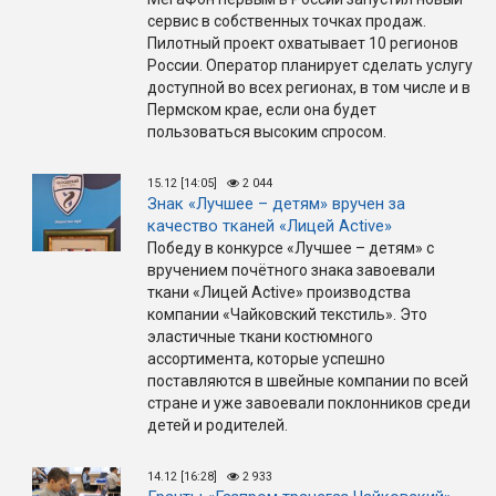
сервис в собственных точках продаж.
Пилотный проект охватывает 10 регионов
России. Оператор планирует сделать услугу
доступной во всех регионах, в том числе и в
Пермском крае, если она будет
пользоваться высоким спросом.
15.12 [14:05]
2 044
Знак «Лучшее – детям» вручен за
качество тканей «Лицей Active»
Победу в конкурсе «Лучшее – детям» с
вручением почётного знака завоевали
ткани «Лицей Active» производства
компании «Чайковский текстиль». Это
эластичные ткани костюмного
ассортимента, которые успешно
поставляются в швейные компании по всей
стране и уже завоевали поклонников среди
детей и родителей.
14.12 [16:28]
2 933